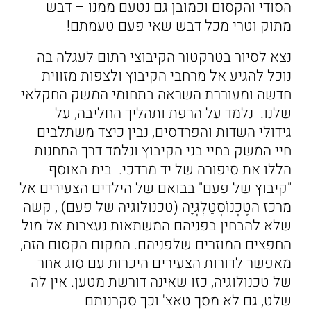
הסודי והקסום וכמובן גם נטעם ממנו – דבש
מתוק וטרי מכל דבש שאי פעם טעמתם!
נצא לסיור בטרקטור הקיבוצי רתום לעגלה בה
נוכל להגיע אל מרחבי הקיבוץ ולצפות מזווית
חדשה ומעוררת השראה בתחומי המשק החקלאי
שלנו. נלמד על הרפת ותהליך החליבה, על
גידולי השדות והפרדסים, נבין כיצד משתלבים
חיי המשק בחיי בני הקיבוץ ונלמד דרך התחנות
הללו את סיפורה של יד מרדכי. בית האוסף
"קיבוץ של פעם" בבואם של הילדים הצעירים אל
מרכז הטֶכְנוֹסְטַלְגְּיָה (טכנולוגיה של פעם) , קשה
שלא להבחין בפניהם המשתאות נעצרות אל מול
החפצים המוזרים שלפניהם. המקום הקסום הזה,
מאפשר לדורות הצעירים היכרות עם סוג אחר
של טכנולוגיה, כזו שאינה דורשת מטען. אין לה
שלט, גם לא מסך טאצ' וכך סקרנותם