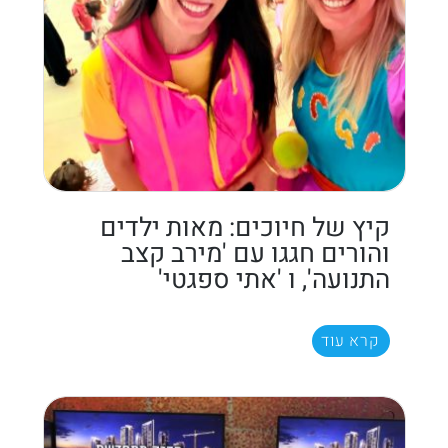
קיץ של חיוכים: מאות ילדים
והורים חגגו עם 'מירב קצב
התנועה', ו 'אתי ספגטי'
קרא עוד