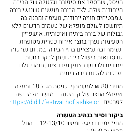
העסק, שתספר את סיפורה וגלגולה של הבירה
הייחודית שלה. לצד הבירה מוגשים נשנושי בירה
שמבטיחים חוויה ייחודית, טעימה ומהנה בה
תיחשפו לעולם מופלא של טעמים חדשים ללא
גבולות של בירה ביתית ואיכותית. אושפיזין
הטעימות נערך בחצר אירוח כפרית מטופחת
ונעימה ובה נמצאים ברזי הבירה. במקום נערכות
גם סדנאות בישול בירה וניתן לבקר בחנות
ייחודית ולרכוש באופן נפרד ציוד, חומרי גלם
וערכות להכנת בירה ביתית.
מחיר: 80 ₪ למשתתף. כניסה מגיל 18 ומעלה.
איפה?: החצר של קרמיזנה – מושב תלמי יפה
לפרטים:
https://did.li/festival-hof-ashkelon
ביקור וסיור בנתיב העשרה
מתי? ימים רביעי-חמישי 12-13/10 – החל