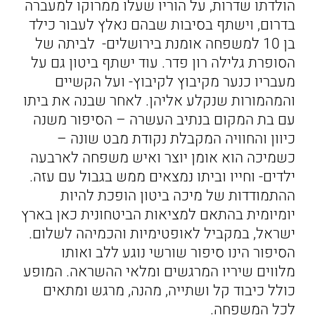
הולדתו שדרות, על הוריו שעלו ממרוקו למעברה
בדרום, וישתף בסיבות שבהם נאלץ לעבור כילד
בן 10 למשפחה אומנת בירושלים- לביתה של
הסופרת גלילה רון פדר. עוד ישתף ביטון גם על
מעבריו כנער מקיבוץ לקיבוץ- ועל הקשיים
והמהמורות שנקלע אליהן. לאחר שבנה את ביתו
עם בת המקום בנתיב העשרה – הסיפור משנה
כיוון והחוויה המקבלת נקודת מבט שונה –
כשמיכה הוא אומן יוצר ואיש משפחה לארבעה
ילדים- וחייו וביתו נמצאים ממש בגבול עם עזה.
ההתמודדות של מיכה ביטון הופכת להיות
יומיומית בהתאם למציאות הביטחונית כאן בארץ
ישראל, במקביל לאופטימיות והכמיהה לשלום.
הסיפור הינו סיפור שורשי נוגע ללב ואותו
מלווים שיריו המרגשים ומלאי ההשראה. המופע
כולל כיבוד קל ושתייה, מהנה, מרגש ומתאים
לכל המשפחה.