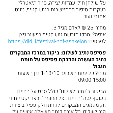
על שולחן חול, עמדות יצירה, סיור תיאטרלי
בעקבות סיפור ההתיישבות בגוש קטיף, ניווט
אתגרי ועוד.
מחיר: 25 ₪ לאדם מגיל 3.
איפה?: מרכז מורשת גוש קטיף ביישוב ניצן
לפרטים:
https://did.li/festival-hof-ashkelon
פסיפס נתיב לשלום: ביקור במרכז המבקרים
נתיב העשרה והדבקת פסיפס על חומת
הגבול
מתי? כל ימות השבוע 1-18/10 בין השעות
09:00-15:00
הביקור ב"נתיב לשלום" כולל סרט על החיים
בעוטף עזה "החיים בצל החומה". בפרויקט ייחודי
זה, מוזמנים המבקרים לקחת חלק פעיל ביצירת
קיר לשלום, כל אורח כותב משאלה אישית על