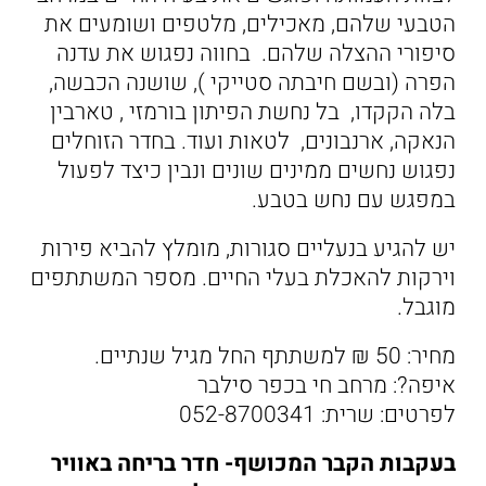
הטבעי שלהם, מאכילים, מלטפים ושומעים את
סיפורי ההצלה שלהם. בחווה נפגוש את עדנה
הפרה (ובשם חיבתה סטייקי ), שושנה הכבשה,
בלה הקקדו, בל נחשת הפיתון בורמזי , טארבין
הנאקה, ארנבונים, לטאות ועוד. בחדר הזוחלים
נפגוש נחשים ממינים שונים ונבין כיצד לפעול
במפגש עם נחש בטבע.
יש להגיע בנעליים סגורות, מומלץ להביא פירות
וירקות להאכלת בעלי החיים. מספר המשתתפים
מוגבל.
מחיר: 50 ₪ למשתתף החל מגיל שנתיים.
איפה?: מרחב חי בכפר סילבר
לפרטים: שרית: 052-8700341
בעקבות הקבר המכושף- חדר בריחה באוויר