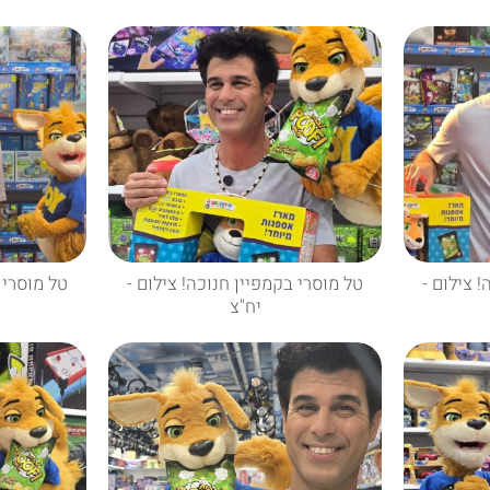
 צילום -
טל מוסרי בקמפיין חנוכה! צילום -
טל מוסרי 
יח"צ