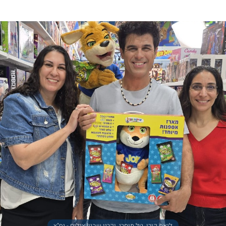
ליאת קורן, טל מוסרי, וקרין שהין! צילום - יח"צ