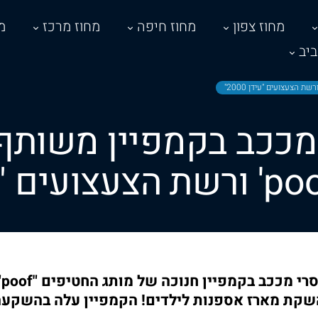
מחוז צפון
מחוז חיפה
מחוז מרכז
מ
יב
מככב בקמפיין משותף
כ