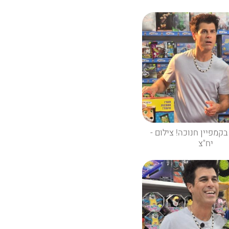
בקמפיין חנוכה! צילום -
יח"צ