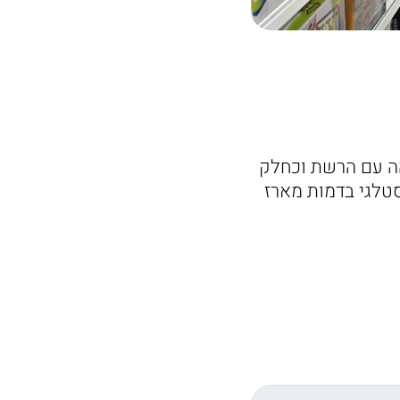
קנגורו של joy מזוהה עם הרשת וכחלק
סטלגי בדמות מארז