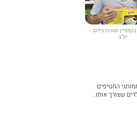
בקמפיין חנוכה! צילום -
יח"צ
מותגי החטיפים
דים שצורך אותו.