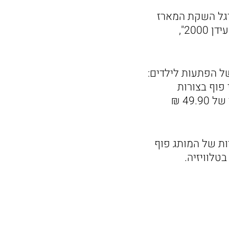
וכה, בהשקעה הנאמדת ב 650 אלף ₪, לרגל השקת המארז
לילדים שנערך בשיתוף פעולה יוצא דופן של מותג החטיפים "פוף" עם רשת "עידן 2000",
של הפתעות לילדים:
יפי פוף בצורות
וטעמים שונים, סוכריות לוקיטוס, מדבקות ושלט לחדר – כל זה במחיר מיוחד של 49.90 ₪
ות של המותג פוף