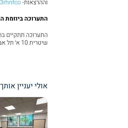
וההרצאות-
https://bit.ly/3rhnfco
התערוכה ביוזמת הר
שיטרית 10 א׳ תל אביב- יפו, הכניסה והחנייה חופשית
אולי יעניין אותך