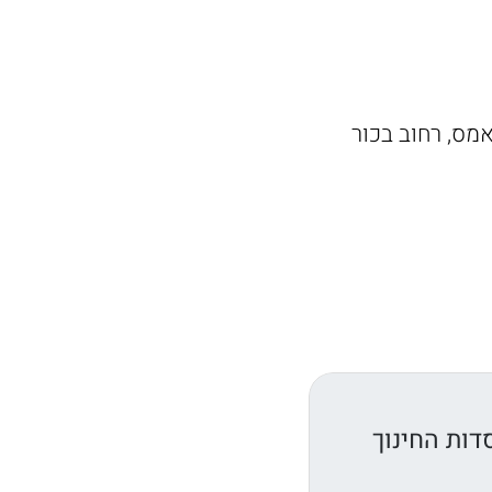
״ש סילבן אדאמס, רחוב בכור
דות החינוך