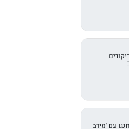
יקודים
גגו עם 'מירב