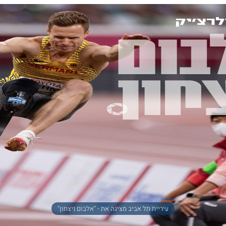
עיריית תל אביב מציגה את - ''אלבום ניצחון''