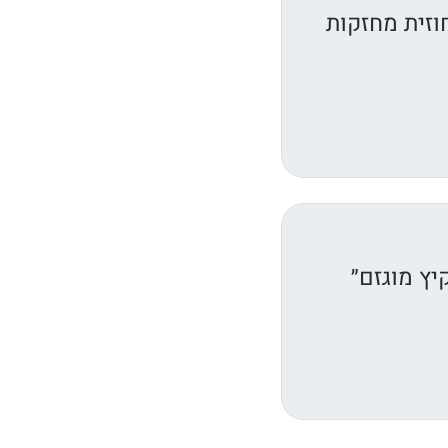
וזית מחזקות
יץ מוגזם״