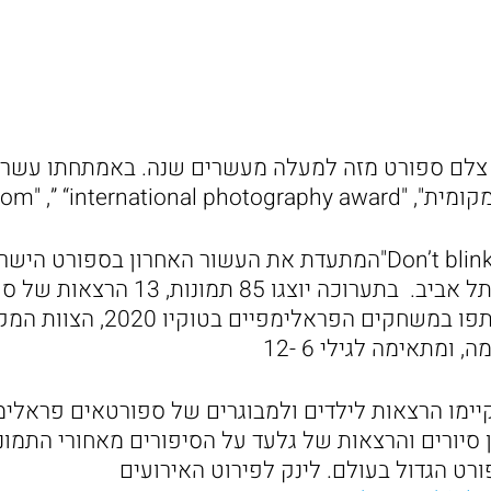
צלם ספורט מזה למעלה מעשרים שנה. באמתחתו עשרות
fipcom" ,” “internationa
תערוכת היחיד שלו "Don’t blink"המתעדת את העשור האחרון בספור
כשנתיים במידטאוון תל אביב. בתערוכה יוצגו 85 תמ
וספורטאיות, שהשתתפו במשחקים הפראלימפ
ומתאימה לגילי 6 -12
יימו הרצאות לילדים ולמבוגרים של ספורטאים פראל
סיורים והרצאות של גלעד על הסיפורים מאחורי התמונו
רט הגדול בעולם. לינק לפירוט האירועים