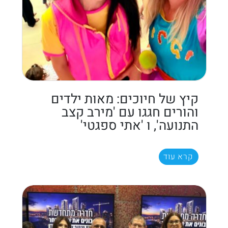
קיץ של חיוכים: מאות ילדים
והורים חגגו עם 'מירב קצב
התנועה', ו 'אתי ספגטי'
קרא עוד