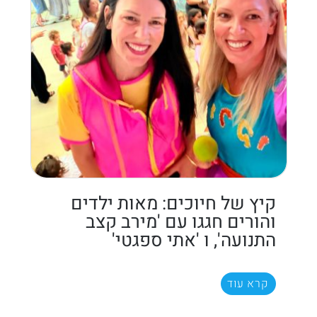
קיץ של חיוכים: מאות ילדים
והורים חגגו עם 'מירב קצב
התנועה', ו 'אתי ספגטי'
קרא עוד