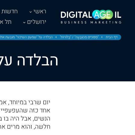
ראשי
חדשות
ירושלים
תל אב
דף הבית
"סִפּוּרִים מֵהַגִּבְעָה" / "בָּלֹוֹרוֹת"
הבלדה על "שמעון השיכור" מגבעת אול
הבלדה על 
יום שרבי במיוחד, אמ
אחד כזה שהעפעפיים ש
הנשים, אבל היה בו ב
חלשה, והוא מרים את