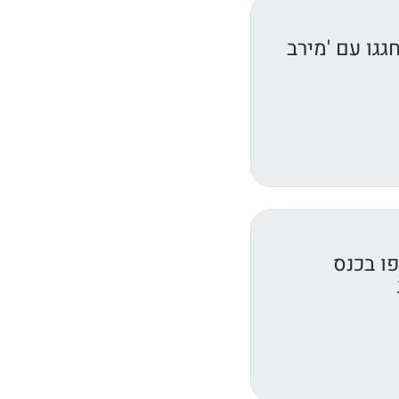
גגו עם 'מירב
ו בכנס