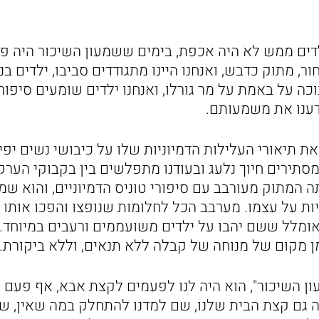
ים ממש לא היה אכפת, בימים ששמעון השיכור היה פי
ר, מתוק כדבש, ואנחנו היינו מתגודדים סביבו, ילדים בנ
וכה על באמת על מר גורלו, ואנחנו ילדים שומעים סיפו
דענו את משמעותם.
ת תיאורי העלילות הדמיוניות שלו על כיבושי נשים יפי
מסתירים חיוך נלעג ובעודנו מתפלשים בין בקבוקי הער
 המתוק מעורבב עם סיפורי טוניס הדמיוניים, והוא שמע
ות על עצמו. מערבב הכל לחלומות שנופצו והפכו אותו 
אומלל ששם יהבו על ילדים משועממים ורעבים במיוחד. 
מן מקום של מנוחה של קבלה ללא תנאים, וללא ביקורת.
ון השיכור", הוא היה לנו לפעמים לקצת אבא, אף פעם 
ה גם קצת הבית שלנו, שם למדנו להתחלק במה שאין, ש