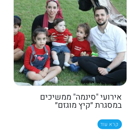
אירועי "סינמה" ממשיכים
במסגרת ״קיץ מוגזם״
קרא עוד