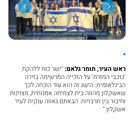
'כוכבי המזרח'! צילום - מנהל המרכז לתרבויות לאומיות ע"ש איסאי אילזרוב
ראש העיר, תומר גלאם:
"ישר כוח ללהקת
'כוכבי המזרח' על הזכייה המרשימה בזירה
הבינלאומית. הישג זה הוא עוד הוכחה לכך
שאשקלון מהווה בית לצמיחה אמנותית, מצוינות
וחיבור בין תרבויות. הבאתם גאווה ענקית לעיר
אשקלון."