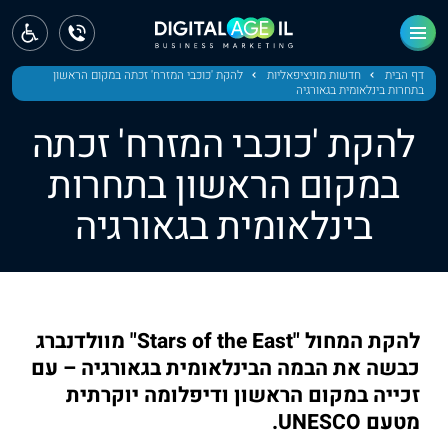
ראשי
חדשות
דף הבית
חדשות מוניציפאליות
להקת 'כוכבי המזרח' זכתה במקום הראשון
בתחרות בינלאומית בגאורגיה
מחוז צפון
להקת 'כוכבי המזרח' זכתה
מחוז חיפה
במקום הראשון בתחרות
בינלאומית בגאורגיה
מחוז מרכז
מחוז דרום
ירושלים
להקת המחול "Stars of the East" מוולדנברג
תל אביב
כבשה את הבמה הבינלאומית בגאורגיה – עם
זכייה במקום הראשון ודיפלומה יוקרתית
מטעם UNESCO.