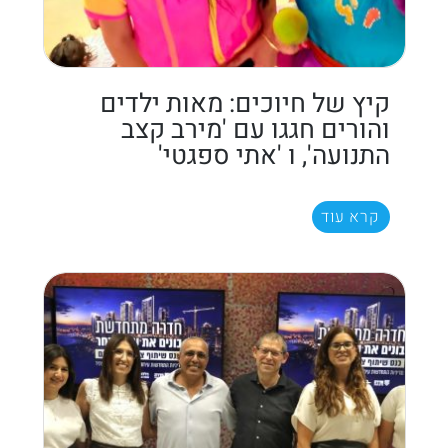
קיץ של חיוכים: מאות ילדים
והורים חגגו עם 'מירב קצב
התנועה', ו 'אתי ספגטי'
קרא עוד