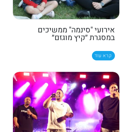
אירועי "סינמה" ממשיכים
במסגרת ״קיץ מוגזם״
קרא עוד