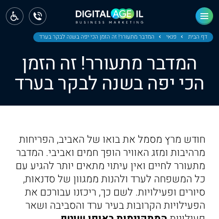
ראשי
חדשות
דף הבית
פנאי
המדבר מתעורר! זה הזמן הכי יפה בשנה לבקר בערד
המדבר מתעורר! זה הזמן
מחוז צפון
הכי יפה בשנה לבקר בערד
מחוז חיפה
מחוז מרכז
מחוז דרום
חודש מרץ מסמל את בואו של האביב, הפריחות
ירושלים
מרהיבות ומזג האוויר הופך חמים ואביבי. המדבר
מתעורר לחיים ואין עיתוי מתאים יותר להגיע עם
תל אביב
כל המשפחה לערד ולהנות ממגוון של סדנאות,
סיורים ופעילויות. לשם כך, ריכזנו עבורכם את
הפעילויות הקרובות בעיר ערד והסביבה ושאר
פעילויות
המתקיימות באופן שוטף.