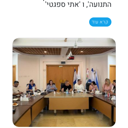
התנועה', ו 'אתי ספגטי'
קרא עוד