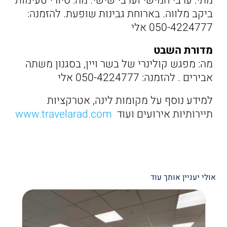
מתי: ערבי חמישי וערבי שישי. מה: סיורי טעימות
ביקב מלווה. בארוחת גבינות שופעת. להזמנה:
050-4224777 אלי
מדורת השבט
מה: מפגש קולינרי של בשר ויין, בסגנון משתה
אבירים . להזמנה: 050-4224777 אלי
למידע נוסף על מקומות לינה, אטרקציות
תיירותיות אירועים ועוד
www.travelarad.com
אולי יעניין אותך עוד