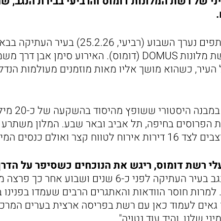
ני של רשת המלונות דומוס והרביעי בבירת הנגב,
אירוע נוצץ ורב משתתפים נערך השבוע (רביעי,
מלון "הרצל" מבית רשת מלונות DOMUS (דומוס). האירוע סימן 
העיר, כשהוא מושך אליו מאות מוזמנים מעולמות הנדל"ן
מלון הרצל, המ
לי רשת דומוס, ריגש את הנוכחים כשסיפר על הדר
איך פתחנו את מלון נגב בעיר העתיקה לפני כ-6 שנים ושבוע 
מרות חוסר הוודאות והאתגרים הרבים שעמדו בפנינו ב
ו גאים לעמוד כאן עם רשת בפריסה ארצית בערים המרכז
י שלנו, והיד עוד נטויה".