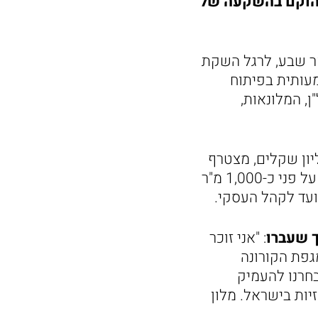
 שהוקם בהשקעה של
 25.2.26) בעיר העתיקה בבאר שבע, לרגל השקת
אבן דרך משמעותית בפיתוח
, המלונאות,
מוקם במבנה היסטורי ששופץ מהיסוד בהשקעה של כ-20 מיליון שקלים, מצטרף
לשבעת מלונות הרשת הפרוסים בחיפה, תל אביב ובאר שבע. המלון משתרע על פני כ-1,000 מ"ר
ך שעברו
: "אני זוכר
אחר כך פרצה מגפת הקורונה
חרנו להעמיק
יות בישראל. מלון