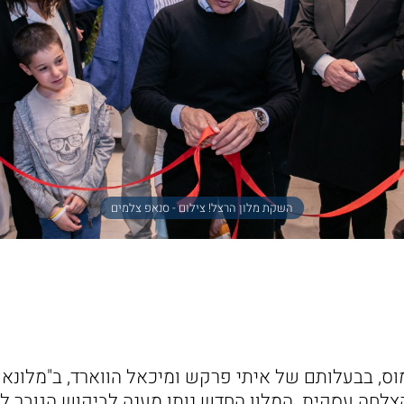
השקת מלון הרצל! צילום - סנאפ צלמים
ס, בבעלותם של איתי פרקש ומיכאל הווארד, ב"מלונאו
לחה עסקית. המלון החדש נותן מענה לביקוש הגובר לל