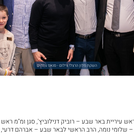
השקת מלון הרצל! צילום - סנאפ צלמים
אש עיריית באר שבע – רוביק דנילוביץ', סגן ומ"מ ראש
– שלומי נומה, הרב הראשי לבאר שבע – אברהם דרעי,