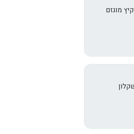
יץ מוגזם
קלון