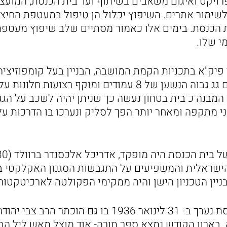
רויקט ואיגום משאבים בשיתוף ועד בית הכנסת, המוע
לשימור אתרים. השיפוץ יכלול הן טיפול במעטפת החיצו
 הכנסת. בימים אלו כאמור מסתיים שלב שיפוץ מעטפ
י שלו.
 פיק"א בתכניות הקמת המושבה, הבניין בעל קומפוזיציה
פונקציונליים נבנה עם גג גבוה הנשען של 8 עמודים ומוקף רצ
 המבנה כ בית בטחון נעשה כך שניתן יהיה לשכב על הג
ני מתקפה ומאחר יותר הפך לסליק ונערכו בו הדרכות ע
ישראלית והמשפיעים על התגבשות הסגנון האקלקטי בא
יין הטכניון הישן והיה ממקימי הפקולטה לארכיטקטורה
טקס חנוכת בית הכנסת נערך ב- 31 לינואר 1936 בו גם הוכת
בארון הקודש נמצא ספר תורה- אוד מוצל מאש ליל הבד