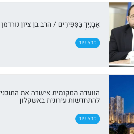
אַבְנַיִךְ בַּסַּפִּירִים / הרב בן ציון נורדמן
קרא עוד
הוועדה המקומית אישרה את התוכני
להתחדשות עירונית באשקלון
קרא עוד