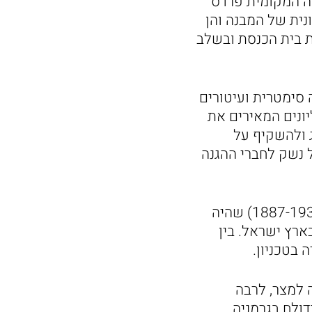
צה המקומית פרדס
נית של המבנה והן
ת בית הכנסת ובשלב
 סימטרית ועיטורים
ועות חלונות עליונים המאירים את
ג ולהשקיף על
ל נשק לחברי ההגנה
על התכנון המוקפד של בית הכנסת היה מופקד, אדריכל אלכסנדר ברוולד (1887-1930) שהיה
רץ ישראל. בין
 בטכניון.
ר הרב צבי יהודה למצר, לרבה
ולח בגרמניה