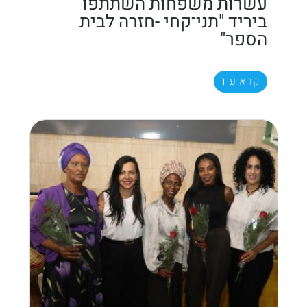
עשרות משפחות השתתפו
ביריד "תני־קחי -חזרה לבית
הספר"
קרא עוד