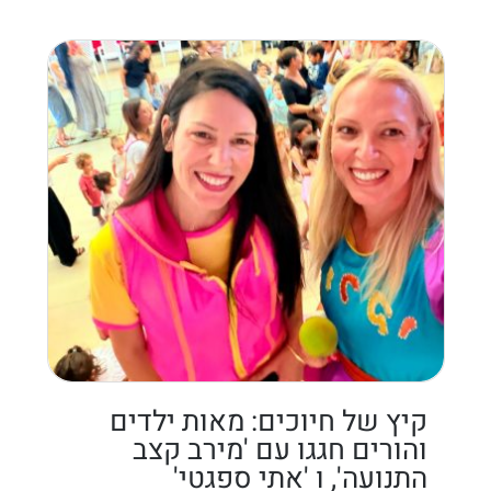
קיץ של חיוכים: מאות ילדים
והורים חגגו עם 'מירב קצב
התנועה', ו 'אתי ספגטי'