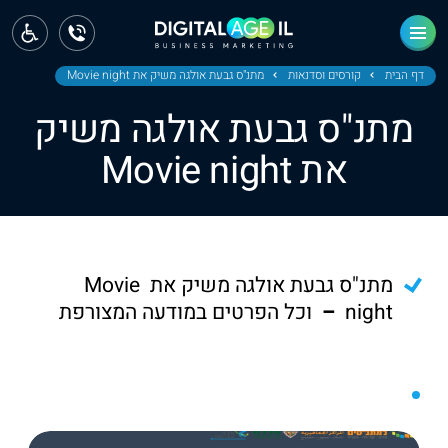
ראשי
חדשות
דף הבית
קורסים וסדנאות
מתנ"ס גבעת אולגה משיק את Movie night
מתנ"ס גבעת אולגה משיק
מחוז צפון
את Movie night
מחוז חיפה
מחוז מרכז
מחוז דרום
מתנ"ס גבעת אולגה משיק את Movie
ירושלים
night
–
וכל הפרטים במודעה המצורפת
תל אביב