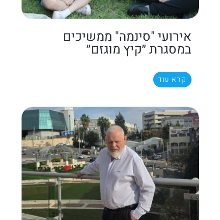
אירועי "סינמה" ממשיכים
במסגרת ״קיץ מוגזם״
קרא עוד