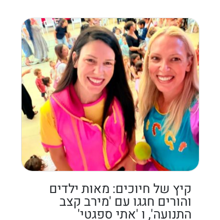
קיץ של חיוכים: מאות ילדים
והורים חגגו עם 'מירב קצב
התנועה', ו 'אתי ספגטי'