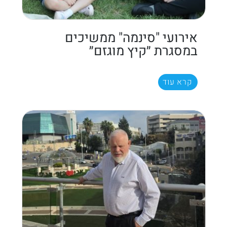
אירועי "סינמה" ממשיכים
במסגרת ״קיץ מוגזם״
קרא עוד