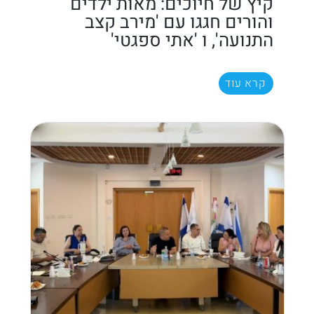
קיץ של חיוכים: מאות ילדים
והורים חגגו עם 'מירב קצב
התנועה', ו 'אתי ספגטי'
קרא עוד