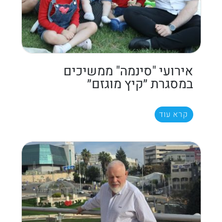
אירועי "סינמה" ממשיכים
במסגרת ״קיץ מוגזם״
קרא עוד