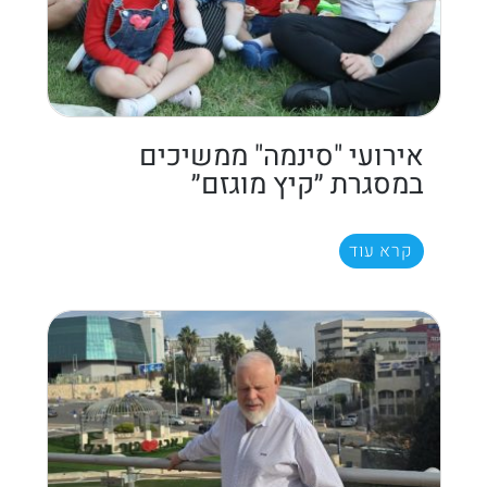
אירועי "סינמה" ממשיכים
במסגרת ״קיץ מוגזם״
קרא עוד