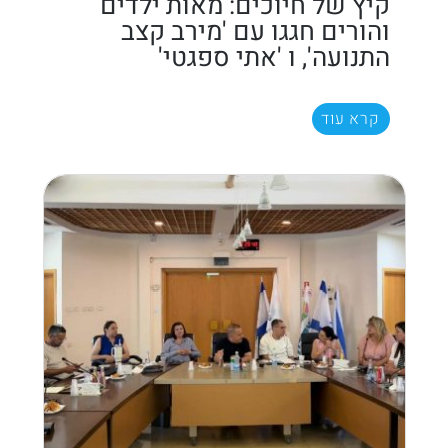
קיץ של חיוכים: מאות ילדים
והורים חגגו עם 'מירב קצב
התנועה', ו 'אתי ספגטי'
קרא עוד