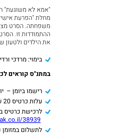
"אמא לא משוגעת" ה
מחלת "הפרעת אישיות
משפחתה. הסרט מציג
ההתמודדות זו. הסרט
את הילדים ולטעון שח
בימוי: מרדכי ורדי
במתנ"ס קוראים לכ
רישמו ביומן – יום שני 27/02/2023 בשעה
עלות כרטיס 20 ש"ח + כיבוד קל!
לרכישת כרטיס בכ
hak.co.il/38939
לתשלום במזומן נ