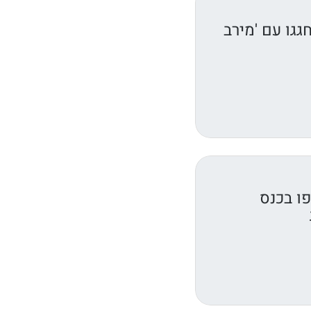
גגו עם 'מירב
ו בכנס