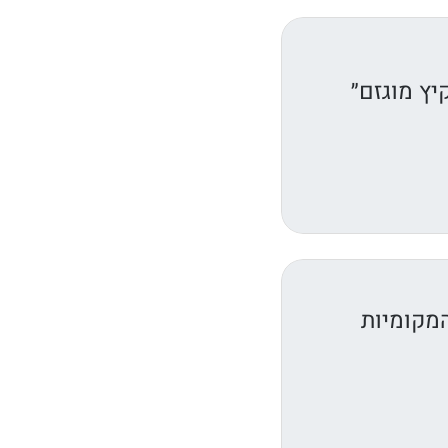
יץ מוגזם״
המקומיות