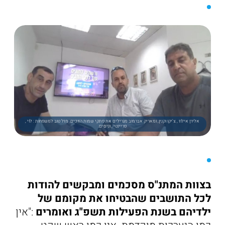
אלירן אילוז , צ'יקו וקנין, ומאריק אברמוב מגרילים את פתקי שמות הזוכים. מזל טוב למשפחות : לוי ,
פריינטי , וניסים.
בצוות המתנ"ס מסכמים ומבקשים להודות
לכל התושבים שהבטיחו את מקומם של
ילדיהם בשנת הפעילות תשפ"ג ואומרים
:"אין