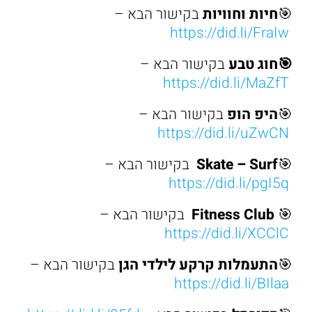
🎯
חיות וחוויות
בקישור הבא –
https://did.li/FraIw
🎯
חוג טבע
בקישור הבא –
https://did.li/MaZfT
🎯
היפ הופ
בקישור הבא –
https://did.li/uZwCN
🎯
Skate – Surf
בקישור הבא –
https://did.li/pgI5q
🎯
Fitness Club
בקישור הבא –
https://did.li/XCClC
🎯
התעמלות קרקע לילדי הגן
בקישור הבא –
https://did.li/BIlaa