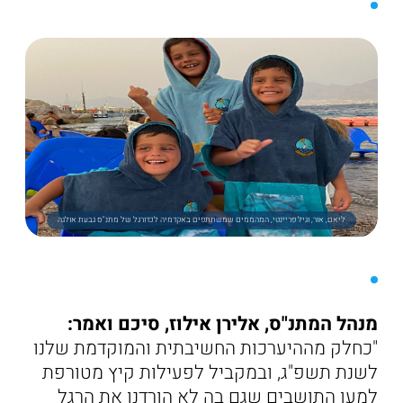
ליאם, אור, וגיל פריינטי, המהממים שמשתתפים באקדמיה לכדורגל של מתנ"ס גבעת אולגה
מנהל המתנ"ס, אלירן אילוז, סיכם ואמר:
"כחלק מההיערכות החשיבתית והמוקדמת שלנו
לשנת תשפ"ג, ובמקביל לפעילות קיץ מטורפת
למען התושבים שגם בה לא הורדנו את הרגל