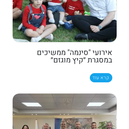
אירועי "סינמה" ממשיכים
במסגרת ״קיץ מוגזם״
קרא עוד