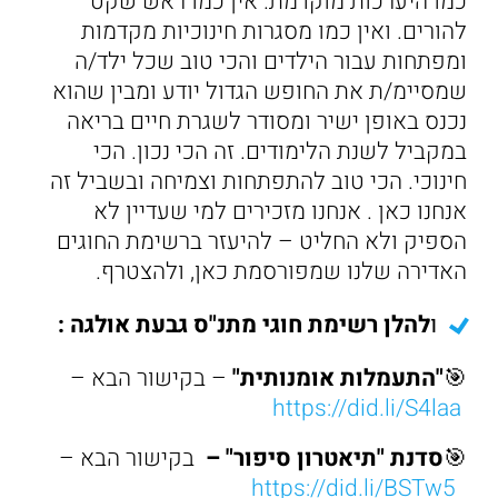
כמו היערכות מוקדמת. אין כמו ראש שקט
להורים. ואין כמו מסגרות חינוכיות מקדמות
ומפתחות עבור הילדים והכי טוב שכל ילד/ה
שמסיימ/ת את החופש הגדול יודע ומבין שהוא
נכנס באופן ישיר ומסודר לשגרת חיים בריאה
במקביל לשנת הלימודים. זה הכי נכון. הכי
חינוכי. הכי טוב להתפתחות וצמיחה ובשביל זה
אנחנו כאן . אנחנו מזכירים למי שעדיין לא
הספיק ולא החליט – להיעזר ברשימת החוגים
האדירה שלנו שמפורסמת כאן, ולהצטרף.
ו
להלן רשימת חוגי מתנ"ס גבעת אולגה :
🎯
"התעמלות אומנותית"
– בקישור הבא –
https://did.li/S4laa
🎯
סדנת "תיאטרון סיפור"
–
בקישור הבא –
https://did.li/BSTw5