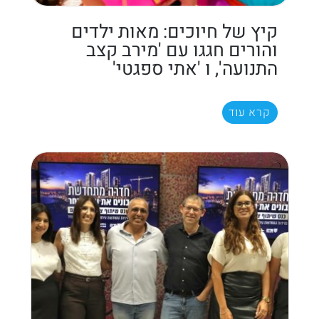
קיץ של חיוכים: מאות ילדים
והורים חגגו עם 'מירב קצב
התנועה', ו 'אתי ספגטי'
קרא עוד