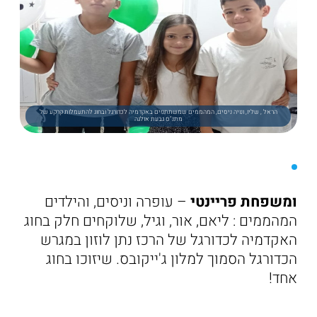
הראל , שליו, ונויה ניסים, המהממים שמשתתפים באקדמיה לכדורגל ובחוג להתעמלות קרקע של
מתנ"ס גבעת אולגה
ומשפחת פריינטי
– עופרה וניסים, והילדים
המהממים : ליאם, אור, וגיל, שלוקחים חלק בחוג
האקדמיה לכדורגל של הרכז נתן לוזון במגרש
הכדורגל הסמוך למלון ג'ייקובס. שיזוכו בחוג
אחד!