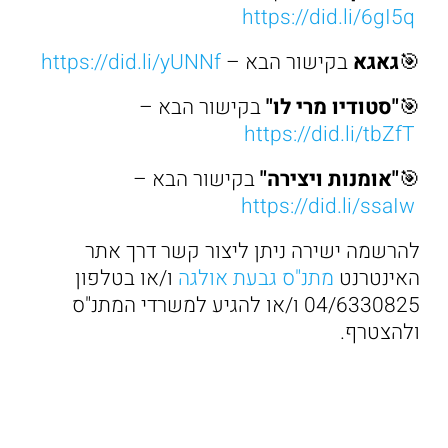
https://did.li/6gI5q
🎯
גאגא
בקישור הבא –
https://did.li/yUNNf
🎯
"סטודיו מרי לו"
בקישור הבא –
https://did.li/tbZfT
🎯
"אומנות ויצירה"
בקישור הבא –
https://did.li/ssaIw
להרשמה ישירה ניתן ליצור קשר דרך אתר
האינטרנט
מתנ"ס גבעת אולגה
ו/או בטלפון
04/6330825 ו/או להגיע למשרדי המתנ"ס
ולהצטרף.