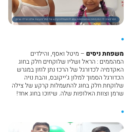
תמר וגאיה לוי המהממות שמשתתפות בחוג להתעמלות קרקע של מתנ"ס גבעת אולגה וצילה שרמן
משפחת ניסים
– מיטל ואסף, והילדים
המהממים : הראל ושליו שלוקחים חלק בחוג
האקדמיה לכדורגל של הרכז נתן לוזון במגרש
הכדורגל הסמוך למלון ג'ייקובס, והבת נויה
שלוקחת חלק בחוג להתעמלות קרקע של צילה
שרמן וצוות האלופות שלה. שיזוכו בחוג אחד!