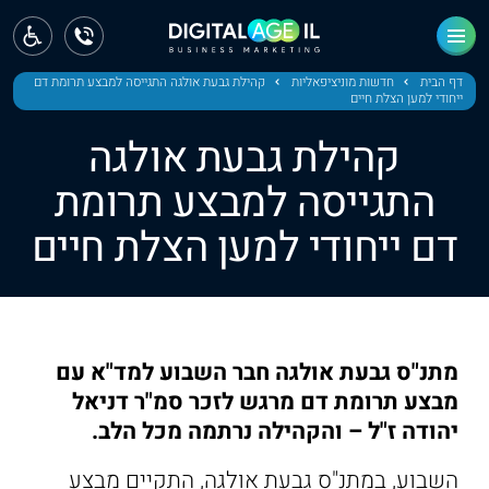
ראשי
חדשות
דף הבית
חדשות מוניציפאליות
קהילת גבעת אולגה התגייסה למבצע תרומת דם
ייחודי למען הצלת חיים
מחוז צפון
קהילת גבעת אולגה
מחוז חיפה
התגייסה למבצע תרומת
דם ייחודי למען הצלת חיים
מחוז מרכז
מחוז דרום
ירושלים
מתנ"ס גבעת אולגה חבר השבוע למד"א עם
תל אביב
מבצע תרומת דם מרגש לזכר סמ"ר דניאל
יהודה ז"ל – והקהילה נרתמה מכל הלב.
השבוע, במתנ"ס גבעת אולגה, התקיים מבצע