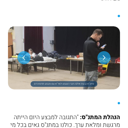
מתנ"ס גבעת אולגה חבר השבוע למד"א עם מבצע תרומת דם
הנהלת המתנ"ס:
"התגובה למבצע היום הייתה
מרגשת ומלאת ערך. כולנו במתנ"ס גאים בכל מי