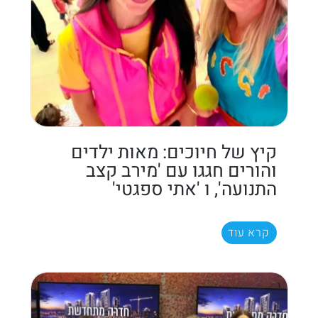
קיץ של חיוכים: מאות ילדים
והורים חגגו עם 'מירב קצב
התנועה', ו 'אתי ספגטי'
קרא עוד