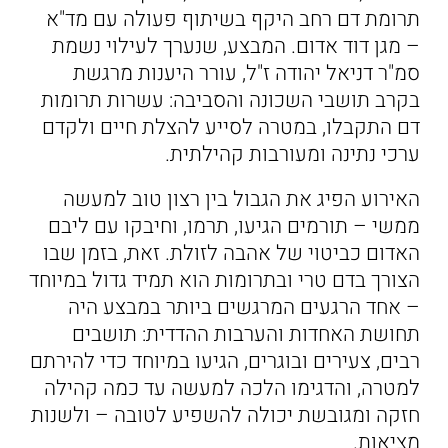
תרומת דם רחב היקף בשיתוף פעולה עם מד"א
– מגן דוד אדום. המבצע, שנערך לעילוי נשמת
סמ"ר דניאל יהודה ז"ל, עורר היענות מרגשת
בקרב תושבי השכונה והסביבה: עשרות תרומות
דם התקבלו, במטרה לסייע להצלת חיים ולקדם
ערכי נתינה ומעורבות קהילתית.
האירוע הפיג את הגבול בין רצון טוב למעשה
ממשי – תורמים הגיעו, תרמו, וחיבקו עם ליבם
האדום כביטוי של אהבה לזולת. זאת, בזמן שבו
הצורך בדם טרי ובתרומות הוא תמיד גדול במיוחד
– אחד הרגעים המרגשים ביותר במבצע היה
תחושת האחדות והערבות ההדדית: תושבים
רבים, צעירים ובוגרים, הגיעו במיוחד כדי להירתם
למטרה, והדגימו הלכה למעשה עד כמה קהילה
חזקה ומגובשת יכולה להשפיע לטובה – ולשנות
מציאות.