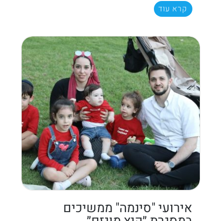
קרא עוד
אירועי "סינמה" ממשיכים
במסגרת ״קיץ מוגזם״