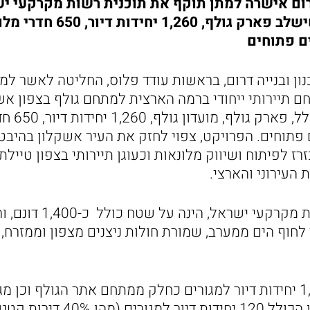
רום אישרה למתן תוקף את תוכנית רשות מקרקעי י
הגולף" באשקלון שישלב פארק גולף, 
ם פתוחים
ון ובנייה דרום, בראשות עודד פלוס, החליטה לאשר למ
תיירותי ייחודי ברמה הארצית למתחם גולף בצפון אש
לרצועת חוף
תוחים. הפרויקט, צפוי לחזק את העיר אשקלון בהיבט 
ז לפיתוח ושיווק מלונאות וכעוגן תיירותי בצפון טייל
 העירוני והארצי.
התוכנית ביוזמת רשות מקר
חוף הים ממערב, שמורת חולות ניצנים מצפון וממזרח, ו
התוכנית כוללת 1,140 יחידות דיור למגורים כחלק ממתחם אתר הגולף ו
של רחוב אריאל שרון הכולל 120 יחיד