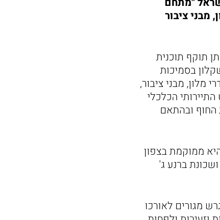
שראל "מתחם
1,260 יחידות דיור, 650 חדרי מלון, מבני ציבור
תן תוקף תוכנית
קלון בסמיכות
 הים הכולל, פארק גולף, מועדון גולף, 1,260 יחידות דיור, 650 חדרי מלון, מבני ציבור,
התיירותי הכלכלי
ת החוף ובהתאם
קעי ישראל, הינה על שטח כולל כ-1,400 דונם, והיא ממוקמת בצפון
שכונת ברנע ג'
כן מגרש מגורים לאורכו
ות דיור למגורים (מהן 40% דירות קטנות וזעירות ולפחות