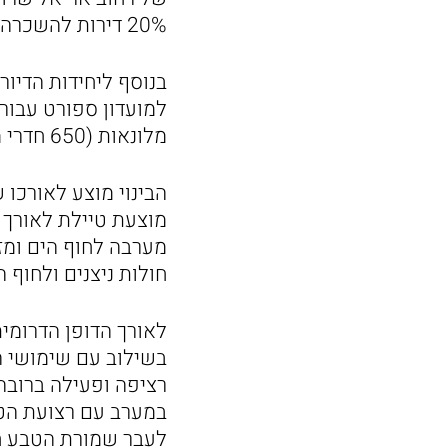
20% דירות להשכרה בהישג יד, חלקן במחיר מופחת), סה"כ 1,260 יחידות דיור.
מלונאות (650 חדרי מלון), כ-7,000 מ"ר למבני ציבור וכ-280 דונם לשטחים פתוחים.
הבינוי מוצע לאורכו 
מוצעת טיילת לאורך
מערבה לחוף הים ומזר
חולות ניצנים ולחוף ה
לאורך הדופן הדרומי
בשילוב עם שימושי המ
רציפה ופעילה ברובה
במערב עם רצועת הטי
לעבר שמורת הטבע חו