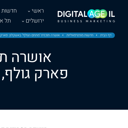
ראשי
חדשות
ירושלים
תל אב
דף הבית
חדשות מוניציפאליות
אושרה תוכנית "מתחם הגולף" באשקלון: פארק גולף, 1,260 יחידות דיור, 650 חדרי מלון ושטח
אושרה תו