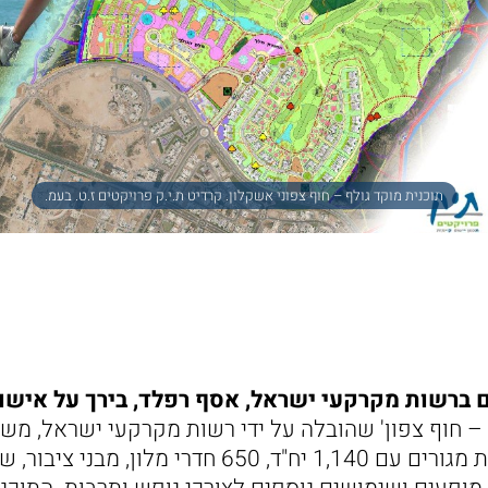
תוכנית מוקד גולף – חוף צפוני אשקלון. קרדיט ת.י.ק פרויקטים ז.ט. בעמ.
 ברשות מקרקעי ישראל, אסף רפלד, בירך על אישור 
 – חוף צפון' שהובלה על ידי רשות מקרקעי ישראל, משר
אשקלון כוללת שכונת מגורים עם 1,140 יח"ד, 650 חדרי מ