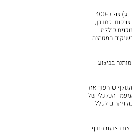
במרכז התוכנית קיימת חפיפה לאתר הטמנת פסולת הקיים בשטח (מזבלת ברנע) של כ-400
יקום. כמו כן,
צבה נטושה, בשטח של כ-215 דונם. התוכנית כוללת
 בשיקום המטמנה
ותנה בביצוע
גולף שיהפוך את
 המעמד הכלכלי של
ה ויתרום לכלל
את רצועת החוף