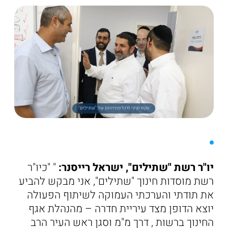
טקס חגיגי לרגל פתיחתם של "שתילים"
יו"ר רשת "שתילים", ישראל רייסנר:
" "כיו"ר
רשת מוסדות חינוך "שתילים", אני מבקש להביע
את תודתי והערכתי העמוקה לשיתוף הפעולה
יוצא הדופן מצד עיריית חדרה – מהנהלת אגף
החינוך ברשות , דרך מ"מ וסגן ראש העיר הרב