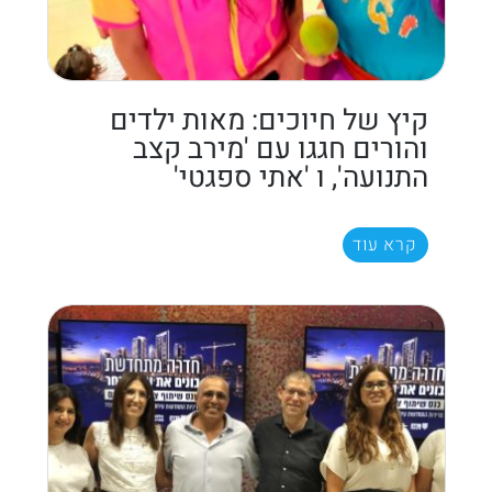
קיץ של חיוכים: מאות ילדים
והורים חגגו עם 'מירב קצב
התנועה', ו 'אתי ספגטי'
קרא עוד