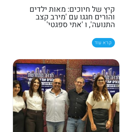
קיץ של חיוכים: מאות ילדים
והורים חגגו עם 'מירב קצב
התנועה', ו 'אתי ספגטי'
קרא עוד