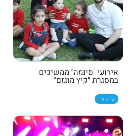
אירועי "סינמה" ממשיכים
במסגרת ״קיץ מוגזם״
קרא עוד