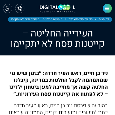
ראשי
חדשות
דף הבית
חדשות מוניציפאליות
העירייה החליטה – קייטנות פסח לא יתקיימו
העירייה החליטה –
מחוז צפון
קייטנות פסח לא יתקיימו
מחוז חיפה
מחוז מרכז
מחוז דרום
ניר בן חיים, ראש העיר חדרה: ״בזמן שיש מי
ירושלים
שמתמהמה לקבל החלטות במדינה, קיבלנו
החלטה קשה אך מחייבת למען ביטחון ילדינו
תל אביב
– לא לפתוח את קייטנות פסח העירוניות.״
בהודעה שפרסם ניר בן חיים, ראש העיר חדרה
כתב: ״תושבים ותושבים יקרים, התמונות שראינו