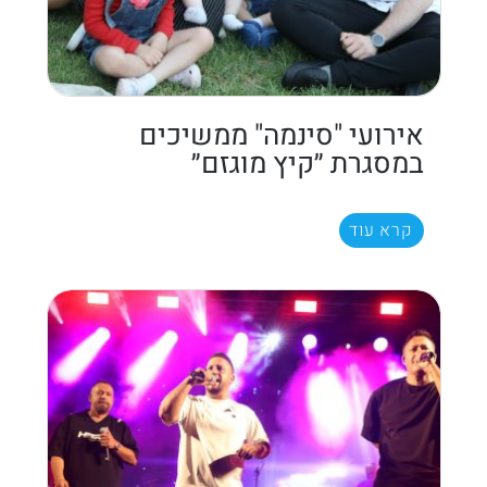
אירועי "סינמה" ממשיכים
במסגרת ״קיץ מוגזם״
קרא עוד