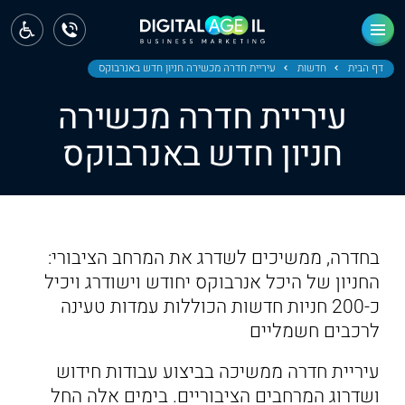
ראשי
חדשות
דף הבית
חדשות
עיריית חדרה מכשירה חניון חדש באנרבוקס
עיריית חדרה מכשירה
מחוז צפון
חניון חדש באנרבוקס
מחוז חיפה
מחוז מרכז
מחוז דרום
בחדרה, ממשיכים לשדרג את המרחב הציבורי:
ירושלים
החניון של היכל אנרבוקס יחודש וישודרג ויכיל
כ-200 חניות חדשות הכוללות עמדות טעינה
תל אביב
לרכבים חשמליים
עיריית חדרה ממשיכה בביצוע עבודות חידוש
ושדרוג המרחבים הציבוריים. בימים אלה החל