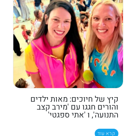
קיץ של חיוכים: מאות ילדים
והורים חגגו עם 'מירב קצב
התנועה', ו 'אתי ספגטי'
קרא עוד