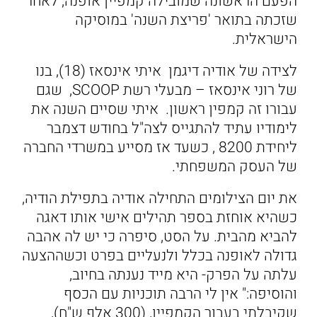
הפעם הראשונה שמובילה קמפיין אופנה, לאחר
שזכתה בתואר 'פריצת השנה' במוסיקה
הישראלית.
לצידה של אודיה דיגמן איתי אינסאז (18), בנו
של רוני אינסאז – מבעלי רשת SCOOP, שגם
עבורו זה קמפין ראשון. איתי שסיים השנה את
לימודיו עתיד להתגייס לצה"ל בחודש דצמבר
ליחידת 8200 , כשעד אז מסייע במשרדי החברה
של העסק המשפחתי.
את יום הצילומים התחילה אודיה בתפילת הודיה,
כשהיא אוחזת בספר תהילים אישי אותו דאגה
להביא מהבית. על הסט, סיפרה כי יש לה אהבה
גדולה לאופנה בכלל ולנעליים בפרט וכשההצעה
עלתה על הפרק- היא מייד נענתה בחיוב,
והוסיפה:" אין לי הרבה תוכניות עם הכסף
שקיבלתי בעבור הקמפיין, (300 אלף ש"ח),