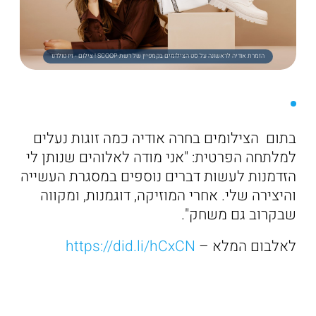
הזמרת אודיה לראשונה על סט הצילומים בקמפיין של רשת SCOOP ! צילום - זיו טולדנו
בתום הצילומים בחרה אודיה כמה זוגות נעלים
למלתחה הפרטית: "אני מודה לאלוהים שנותן לי
הזדמנות לעשות דברים נוספים במסגרת העשייה
והיצירה שלי. אחרי המוזיקה, דוגמנות, ומקווה
שבקרוב גם משחק".
לאלבום המלא –
https://did.li/hCxCN