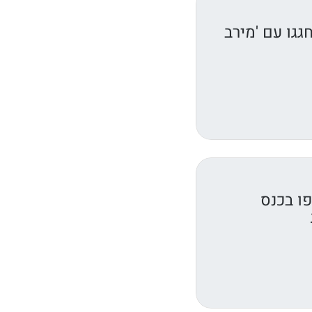
גגו עם 'מירב
ו בכנס