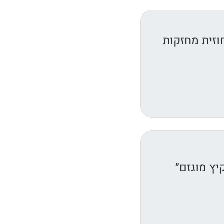
וזית מחזקות
יץ מוגזם״