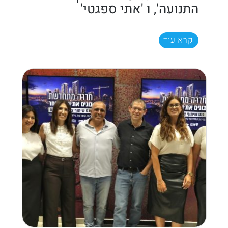
התנועה', ו 'אתי ספגטי'
קרא עוד