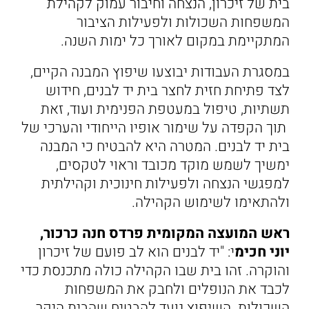
בית של זיכרון, הנצחה וחיבור עמוק לקהילת
המשפחות השכולות ולפעילות הציבור
המתקיימת במקום לאורך כל ימות השנה.
במסגרת העבודות יבוצעו שיפוץ המבנה הקיים,
לצד פתיחת חזית לחצר בית יד לבנים, חידוש
תשתיות, טיפול במעטפת הפנימית ועוד, זאת
תוך הקפדה על שימור אופיו הייחודי והערכי של
בית יד לבנים. המטרה היא להבטיח כי המבנה
ימשיך לשמש מוקד מכובד וראוי לטקסים,
למפגשי הנצחה ולפעילות חינוכית וקהילתית
ולהתאימו לשימוש הקהילה.
ראש המועצה המקומית פרדס חנה כרכור,
יוני חכימ
י: "יד לבנים הוא לב פועם של זיכרון
והוקרה. זהו בית שבו הקהילה כולה מתכנסת כדי
לכבד את הנופלים ולחבק את המשפחות
השכולות. השיפוץ נועד להבטיח שהבית היקר