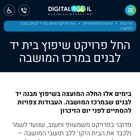
ראשי
חדשות
דף הבית
חדשות מוניציפאליות
החל פרויקט שיפוץ בית יד לבנים במרכז
המושבה
מחוז צפון
החל פרויקט שיפוץ בית יד
מחוז חיפה
לבנים במרכז המושבה
מחוז מרכז
מחוז דרום
בימים אלו החלה המועצה בשיפוץ מבנה יד
ירושלים
לבנים שבמרכז המושבה. העבודות צפויות
להסתיים לפני יום הזיכרון
תל אביב
מדובר בפרויקט משמעותי וחשוב, שנועד לשמר
ולכבד את הבית היקר ללב תושבי המושבה –