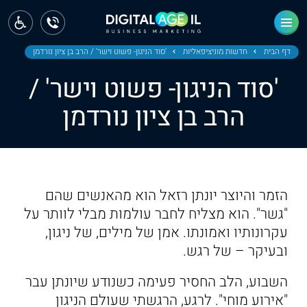
ראשי
חדשות
דף הבית
חדשות מוניציפאליות
'סוד הניגון- פשוט וישר' / הרב בן ציון נורדמן
'סוד הניגון- פשוט וישר' /
מחוז צפון
הרב בן ציון נורדמן
מחוז חיפה
מחוז מרכז
מחוז דרום
הזמר והיוצר יונתן רזאל הוא מהאנשים שהם
ירושלים
"גשר". הוא מצליח לחבר עולמות מבלי לוותר על
עקרונותיו ואמונתו. אמן של מילים, של ניגון,
תל אביב
ובעיקר – של רגש.
השבוע, הלב החסיר פעימה כשנודע שיונתן עבר
"אירוע מוחי". לרגע, הרגשתי שעולם הניגון