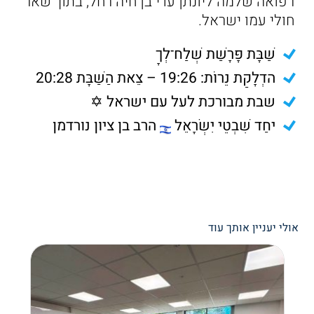
רפואה שלמה ליונתן עדי בן חיה רחל, בתוך שאר
חולי עמו ישראל.
שַׁבָּת פָּרָשַׁת שְׁלַח־לְךָ
הדְלָקַת נֵרוֹת: 19:26 – צֵאת הַשַּׁבָּת 20:28
שבת מבורכת לעל עם ישראל ✡️
יחַד שִׁבְטֵי יִשְׂרָאֵל
הרב בן ציון נורדמן
אולי יעניין אותך עוד