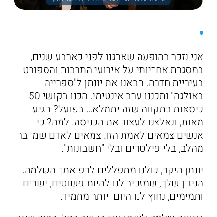
הרב נורדמן עם יונתן רזאל בחתונת שני ואיצי. צילום אריאל רבינסקי
אני נזכר בהופעה שארגנו לפני כארבע שנים,
במסגרת אחריותי על אירועי התרבות והספורט
בעיריית חדרה. הבאנו את יונתן ל"ספרייה
באולגה" ותכננו ערב אינטימי. הכנו בקושי 50
כיסאות בתקווה שזה יתמלא… בפועל? הגיעו
מאות, ונאלצנו לעצור את הכניסה. למה? כי
אנשים צמאים לאמת הזו. צמאים לאדם שמדבר
מהלב, בלי פילטרים ובלי "חשבונות".
יונתן היקר, כולנו מתפללים לרפואתך השלמה.
הניגון שלך, שמזכיר לנו להיות פשוטים, ישרים
ותמימים, נחוץ לנו היום יותר מתמיד.