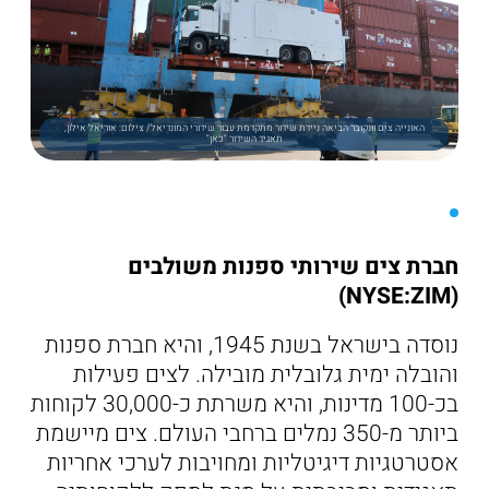
האונייה צים וונקובר הביאה ניידת שידור מתקדמת עבור שידורי המונדיאל/ צילום: אוריאל אילון,
תאגיד השידור "כאן"
חברת צים שירותי ספנות משולבים
(NYSE:ZIM)
נוסדה בישראל בשנת 1945, והיא חברת ספנות
והובלה ימית גלובלית מובילה. לצים פעילות
בכ-100 מדינות, והיא משרתת כ-30,000 לקוחות
ביותר מ-350 נמלים ברחבי העולם. צים מיישמת
אסטרטגיות דיגיטליות ומחויבות לערכי אחריות