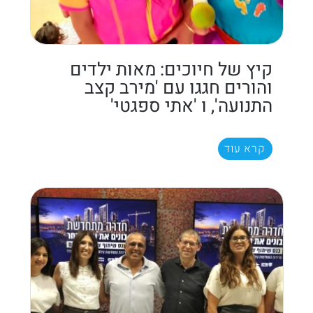
קיץ של חיוכים: מאות ילדים
והורים חגגו עם 'מירב קצב
התנועה', ו 'אתי ספגטי'
קרא עוד