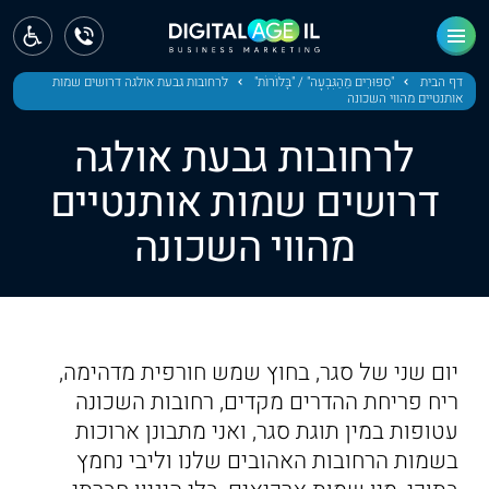
ראשי
חדשות
דף הבית
"סִפּוּרִים מֵהַגִּבְעָה" / "בָּלֹוֹרוֹת"
לרחובות גבעת אולגה דרושים שמות
אותנטיים מהווי השכונה
מחוז צפון
לרחובות גבעת אולגה
מחוז חיפה
דרושים שמות אותנטיים
מהווי השכונה
מחוז מרכז
מחוז דרום
ירושלים
יום שני של סגר, בחוץ שמש חורפית מדהימה,
תל אביב
ריח פריחת ההדרים מקדים, רחובות השכונה
עטופות במין תוגת סגר, ואני מתבונן ארוכות
בשמות הרחובות האהובים שלנו וליבי נחמץ