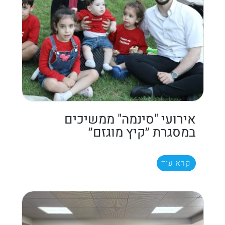
אירועי "סינמה" ממשיכים
במסגרת ״קיץ מוגזם״
קרא עוד