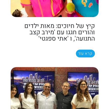
קיץ של חיוכים: מאות ילדים
והורים חגגו עם 'מירב קצב
התנועה', ו 'אתי ספגטי'
קרא עוד