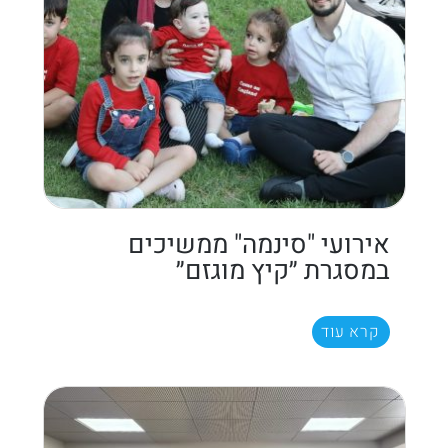
אירועי "סינמה" ממשיכים
במסגרת ״קיץ מוגזם״
קרא עוד