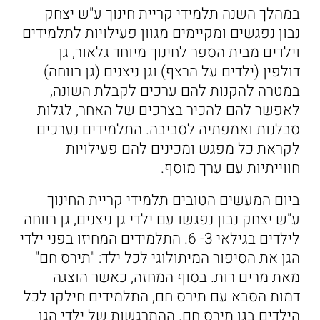
במהלך השנה תלמידי קריית חינוך ע"ש יצחק
נבון נפגשים ומקיימים מגוון פעילויות לתלמידים
וילדים מבית הספר לחינוך מיוחד גלאור, גן
דולפין (ילדים על הרצף) וגן ניצנים (גן רווחה)
במטרה להקנות להם ערכים לקבלת השונה,
לאפשר להם להכיר בצרכים של האחר, לגלות
סבלנות ואמפתיה לסביבה. התלמידים נערכים
לקראת כל מפגש ומכינים להם פעילויות
חווייתיות עם ערך מוסף.
ביום המעשים הטובים תלמידי קריית החינוך
ע"ש יצחק נבון נפגשו עם ילדי גן ניצנים, גן רווחה
לילדים בגילאי 3- 6. התלמידים המחיזו בפני ילדי
הגן את הסיפור המיתולוגי לכל ילד: "תירס חם"
מאת מרים רות. בסוף המחזה, כאשר הוצגה
דמות הסבא עם תירס חם, התלמידים חילקו לכל
הילדים בגן תירס חם. ההתרגשות של ילדי הגן