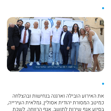
בר מצווה ל-38 נערי העיר! צילום - שלומי גבאי
את האירוע הובילה וארגנה בנחישות ובהצלחה
כמיטב המסורת יהודית אסולין, גמלאית העירייה,
בסיוע אגף שירות לתושב, אגף הרווחה, לשכת