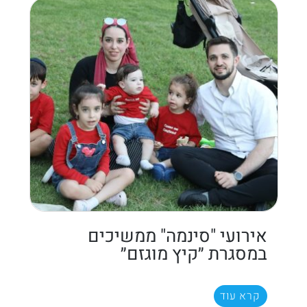
אירועי "סינמה" ממשיכים
במסגרת ״קיץ מוגזם״
קרא עוד