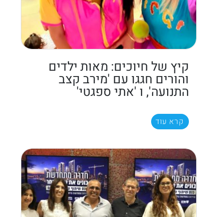
קיץ של חיוכים: מאות ילדים
והורים חגגו עם 'מירב קצב
התנועה', ו 'אתי ספגטי'
קרא עוד