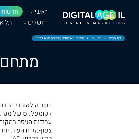
ראשי
חדשות
ירושלים
תל אב
דף הבית
חדשות
מתחם האימונים בחדרה יוצא לדרך
מתחם ה
בשורה לאוהדי הכדורג
לקומפלקס של מגרשי 
עבודות העפר במקום 
צפון-מזרח העיר, יח
חדש בכביש 65".