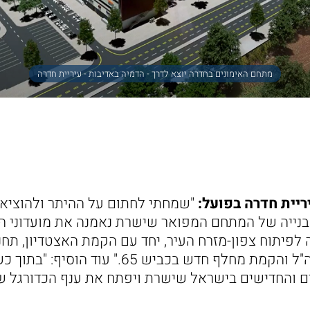
מתחם האימונים בחדרה יוצא לדרך - הדמיה באדיבות - עיריית חדרה
יריית חדרה בפועל:
"שמחתי לחתום על ההיתר ולהוציא 
נייה של המתחם המפואר שישרת נאמנה את מועדוני הכ
ה לפיתוח צפון-מזרח העיר, יחד עם הקמת האצטדיון, תח
מזרח, הרחבת גשר צה"ל והקמת מחלף חדש בכביש 65."
ם והחדישים בישראל שישרת ויפתח את ענף הכדורגל של