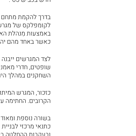
בדרך להקמת מתחם האי
לקומפלקס של מגרשי 
באמצעות מִנהלת האצט
כאשר באחד מהם יהיה יציע ל-350 צופים ובשנ
שופטים, חדרי מאמנים
השחקנים במהלך היום
כזכור, המגרש המיתו
הקרובים. החתימה על 
בשורה נוספת ומאוד 
כתנאי מרכזי לבניית 
ובעקבות ההחלטה בימי