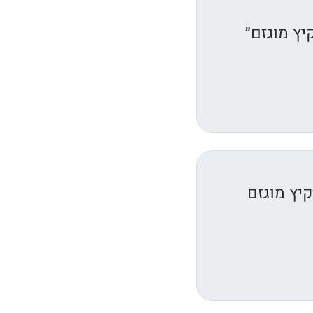
יץ מוגזם״
יץ מוגזם