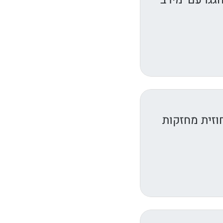
גגו עם 'מירב
וזית מחזקות