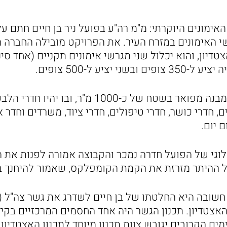
מונים היוקרתי: מ"מ רה"ע בפועל ניר בן חיים חתם על
האימונים במזרח העיר. את הפרויקט מובילה החברה 
דיון, והוא יכלול שני מגרשי אימונים תקניים (אחד סינט
י יציע ל-500 צופים.
לצד המגרשים ייבנה מבנה מפואר בשטח של כ-1000 מ"ר
, חדרי כושר, חדרי טיפולים, חדרי ציוד, משרדים וחדר
 יום.
לוגי של הפועל חדרה נמכר והקבוצה אמורה לפנות את
ההיתר מזרזת את הקמת הקומפלקס, שאמור להיחנך בנובמב
חשובה היא החלטתו של בן חיים לשדרג את גשר צה"ל (
האצטדיון. תכנון הגשר היה אחד החסמים המרכזיים בקיד
ם הקרובים יגובש צוות תכנון מיוחד לתכנון האצטדיון