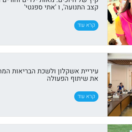
קיץ של חיוכים: מאות ילדים והורים ח
קצב התנועה', ו 'אתי ספגטי'
קרא עוד
עיריית אשקלון ולשכת הבריאות המח
את שיתוף הפעולה
קרא עוד