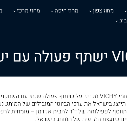
מחוז צפון
מחוז חיפה
מחוז מרכז
מ
יב
מותג הטיפוח הבינלאומי VICHY מכריז על שיתוף פעולה שנתי עם 
ר תייצג בישראל את ערכי הביוטי המובילים של המותג: נש
תווסף לפעילותה של ד"ר להבית אקרמן – מומחית לרפו
ם כיועצת המדעית של המותג בישראל.