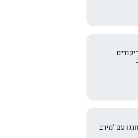
יקודים
גגו עם 'מירב