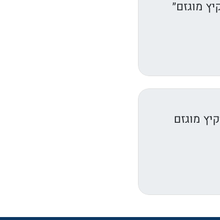
יץ מוגזם״
יץ מוגזם