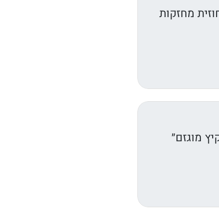
וזית מחזקות
יץ מוגזם״