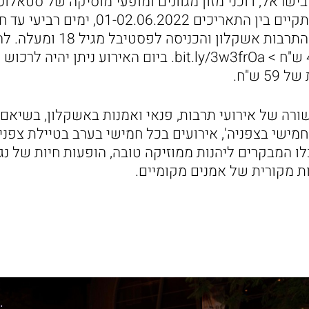
ישראל, דוכני מזון מגוונים ומופעי מוסיקה של סטאלוס 
והבוזוקי. הפסטיבל יתקיים בין התאריכים 22
19:00, ברחבת היכל התרבות אשקלון 
מראש בעלות של 49 ש"ח > bit.ly/3w3frOa. ביום האירוע ני
 ש"ח.
רה של אירועי תרבות, פנאי ואמנות באשקלון, בשיאם 
חמישי בצפניה', אירועים בכל חמישי בערב בטיילת צפנ
ו המבקרים ליהנות ממוזיקה טובה, הופעות חיות של נגני
ות מקורית של אמנים מקומיים.