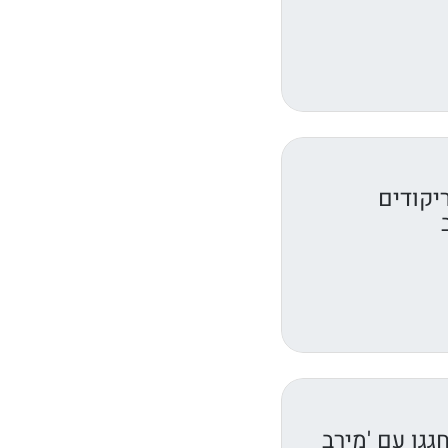
יקודים
גגו עם 'מירב