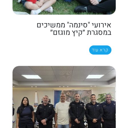
אירועי "סינמה" ממשיכים
במסגרת ״קיץ מוגזם״
קרא עוד