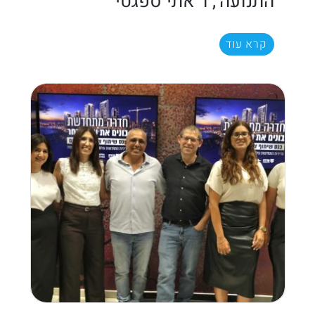
התנועה', ו 'אתי ספגטי'
קרא עוד