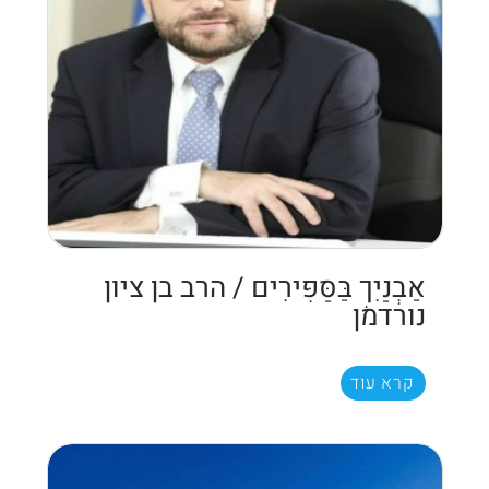
אַבְנַיִךְ בַּסַּפִּירִים / הרב בן ציון
נורדמן
קרא עוד