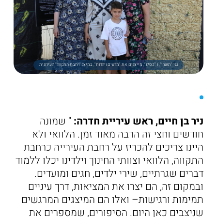
גני "תשרי", ו "כסלו", מייצגים את "מדעים ויהדות", במיצג "רחבת התקווה" העירונית
ניר בן חיים, ראש עיריית חדרה:
" שמונה
חודשים וחצי זה הרבה מאוד זמן. הלוואי ולא
היינו צריכים להכריז על רחבת העירייה כרחבת
התקווה, הלוואי וצוותי החינוך וילדינו יכלו ללמוד
דברים שגרתיים, שירי ילדים, חגים ומועדים.
ובמקום זה, הם יצרו את המציאות, דרך עיניים
תמימות ורגישות– ואלו הם המיצגים המרגשים
שניצבים כאן היום. הסיפורים, שמספרים את