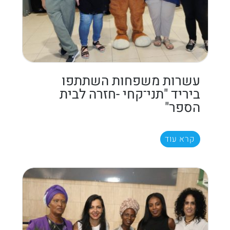
עשרות משפחות השתתפו
ביריד "תני־קחי -חזרה לבית
הספר"
קרא עוד