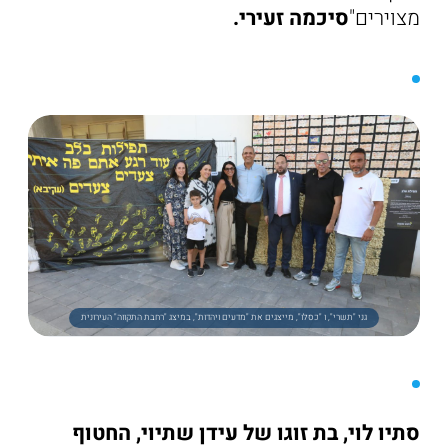
מצוירים"
סיכמה זעירי.
גני "תשרי", ו "כסלו", מייצגים את "מדעים ויהדות", במיצג "רחבת התקווה" העירונית
סתיו לוי, בת זוגו של עידן שתיוי, החטוף