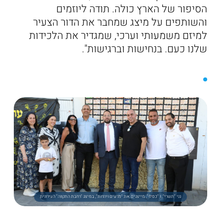
הסיפור של הארץ כולה. תודה ליוזמים
והשותפים על מיצג שמחבר את הדור הצעיר
למיזם משמעותי וערכי, שמגדיר את הלכידות
שלנו כעם. בנחישות וברגישות".
גני "תשרי", ו "כסלו", מייצגים את "מדעים ויהדות", במיצג "רחבת התקווה" העירונית