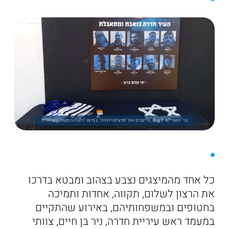
גני "תשרי", ו "כסלו", מייצגים את "מדעים ויהדות", במיצג "רחבת התקווה" העירונית
כל אחד מהמיצגים נצבע בצהוב ומבטא בדרכו
את הרצון לשלום, תקווה, אחדות ותמיכה
בחטופים ובמשפחותיהם, באירוע שהתקיים
במעמד ראש עיריית חדרה, ניר בן חיים, צוותי