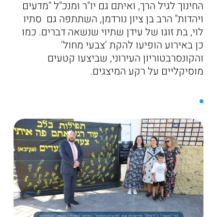
החינוך לגיל הרך, ואיתם גם יו"ר ומנכ"ל "מדעים
ויהדות" הרב בן ציון נורדמן, השתתפה גם סתיו
לוי, בת זוגו של עידן שתיוי שנשאה דברים. כמו
כן באירוע הופיעו להקת 'צבעי מחול'
והקונסרבטוריון העירוני, שביצעו קטעים
מוסיקליים על רקע המיצגים.
גני "תשרי", ו "כסלו", מייצגים את "מדעים ויהדות", במיצג "רחבת התקווה" העירונית