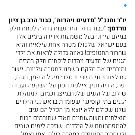
יו"ר ומנכ"ל "מדעים ויהדות", כבוד הרב בן ציון
נורדמן:
"כבוד גדול והתרגשות גדולה לקחת חלק
במיזם עירוני בעל משמעות אדירה בימים אלו
בעם ישראל שלכולו מטרה אחת עילאית והיא
שחרור החטופים! גאווה גדולה לראות את ילדי
הגנים של מדעים ויהדות לוקחים חלק במיזם
ותורמים את חלקם בשמנו למטרה עליונה. יישר
כח לצוותי גני תשרי וכסלו : מיכל הופמן, חגית,
יפה, הודיה חנין, אילנית חסון על השקעה ועבודת
שילוב של הגנים שלנו במיצג וכמובן למנהלת
הגנים בתי קוסינגר שעומדת בראש גני הילדים
שלנו שכולם ללא יוצא מן הכלל הם גנים
מוצלחים ומשמעותיים מאוד שתורמים רבות
להתפתחותם של הילדים. שנזכה לימים טובים
ולשחרור החטופים במהרה בע"ה. אמן ואמן".