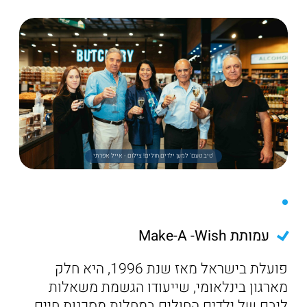
'טיב טעם' למען ילדים חולים! צילום - אייל אפרתי
עמותת Make-A -Wish
פועלת בישראל מאז שנת 1996, היא חלק
מארגון בינלאומי, שייעודו הגשמת משאלות
ליבם של ילדים החולים במחלות מסכנות חיים.