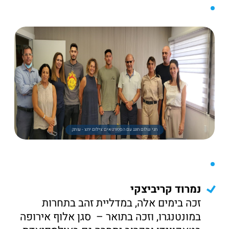
‏‏חגי שלום חוגג עם הספורטאים צילום יחצ - עותק
נמרוד קריביצקי
זכה בימים אלה, במדליית זהב בתחרות
במונטנגרו, וזכה בתואר – סגן אלוף אירופה