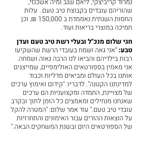
נמרוד קריביצקי, ליאם שגב ומיה אשכנזי,
שהוריהם עובדים בקבוצת טיב טעם. עלות
החסות השנתית נאממדת ב 150,000 ₪, וכן
תמיכה במוצרי בריאות ועוד.
חגי שלום מנכ"ל ובעלי רשת טיב טעם ועדן
טבע:
"אני גאה ושמח בעובדי הרשת שהשקיעו
רבות בילדיהם והביאו לנו הרבה גאוה ושמחה.
אני מאמין בספורטאים האולימפיים, שמייצגים
אותנו בכל העולם ומביאים מדליות וכבוד
למדינתנו הקטנה". לדבריו: "קידום ואימוץ ערכים
של מצויינת, התמדה ומקצועניות הם ערכים
שאנחנו מנחילים ומאמצים כל הזמן לתוך ובקרב
עובדי טיב טעם." עוד אמר שלום: "המטרה להקל
על הוצאות ההורים עבור האימונים והתחרויות
של הספורטאים היום ובשנת המשחקים הבאה."