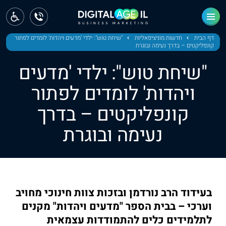
ראשי
חדשות
דף הבית
חדשות מוניציפאליות
"שיחת טוש": ילדי 'מדעים ויהדות' לומדים לפתור
קונפליקטים – בדרך נעימה ובוגרת
מחוז צפון
"שיחת טוש": ילדי 'מדעים
מחוז חיפה
ויהדות' לומדים לפתור
קונפליקטים – בדרך
מחוז מרכז
נעימה ובוגרת
מחוז דרום
ירושלים
תל אביב
בעידוד הרב נורדמן ובזכות צוות חינוכי מחויב
וערכי – בבית הספר "מדעים ויהדות" מקנים
לתלמידים כלים להתמודדות עצמאית