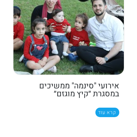
אירועי "סינמה" ממשיכים
במסגרת ״קיץ מוגזם״
קרא עוד