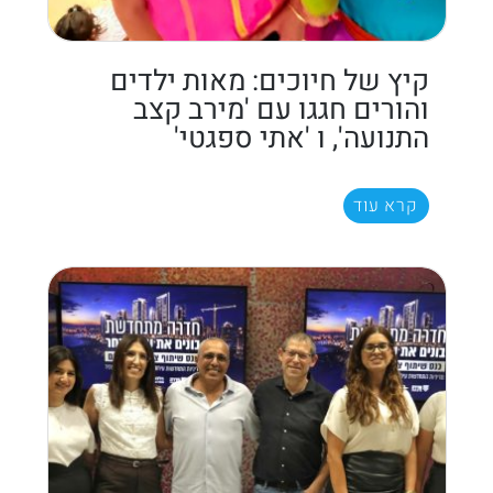
קיץ של חיוכים: מאות ילדים
והורים חגגו עם 'מירב קצב
התנועה', ו 'אתי ספגטי'
קרא עוד