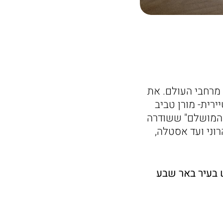
ראה מרחבי העולם. את
רית- מורן טביב
וח המושלם" ששודרה
הרוני ועד אסטלה,