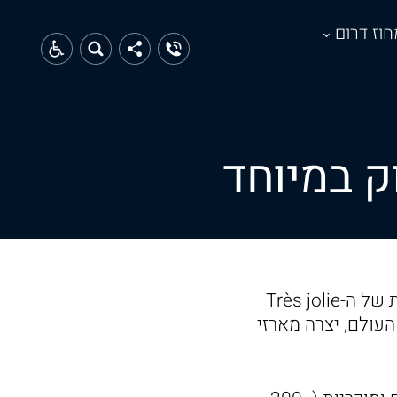
חוז דרום
לרגל חגיגות ט"ו באב, חג האהבה העברי, מורן טביב זדה, השפית והקונדיטורית של ה-Très jolie
העולם, יצרה מארזי