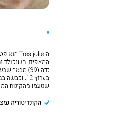
ה-s jolie
המאפים, השוקולד וה
זדה (39) מבא
בערוץ 12, ו
שטעמו מהקינוח המט
הקונדיטוריה נמצאת רחוב ראובן רובין 