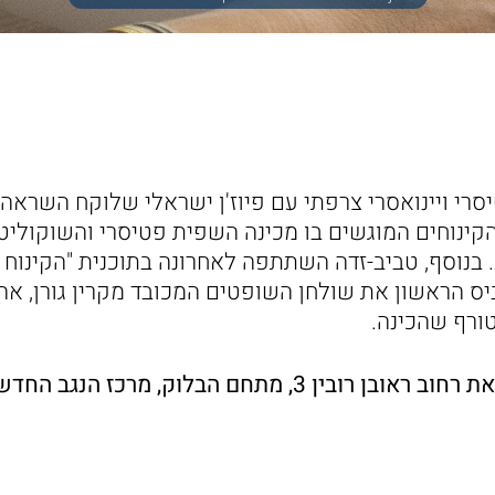
Trè הוא פטיסרי ויינואסרי צרפתי עם פיוז'ן ישראלי שלוקח הש
קינוחים המוגשים בו מכינה השפית פטיסרי והשוקוליטיי
ר שבע. בנוסף, טביב-זדה השתתפה לאחרונה בתוכנית "הקינ
כבשה בביס הראשון את שולחן השופטים המכובד מקרין גורן, א
ורף שהכינה.
3, מתחם הבלוק, מרכז הנגב החדש בעיר באר שבע