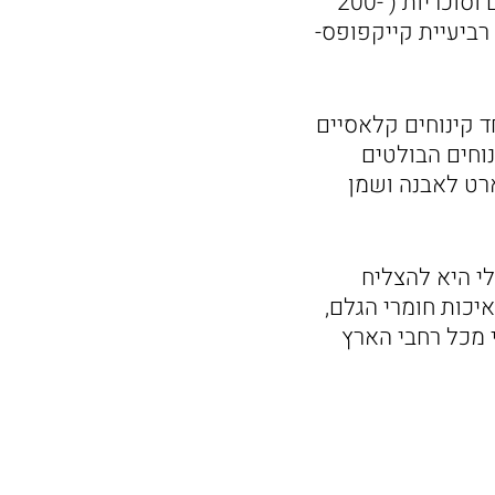
בין המארזים במהדורה מוגבלת: לב גדול – לב שוקולד מריר ממולא שוקולדים וסוכריות ( 200-
 ממולא בקראנץ פרלינה לוז שוקולד חלב ומריר (40 ₪) ; רביעיית קייקפופס-
חד קינוחים קלאסיים
נוחים הבולטים
טארט לאבנה ושמן
 לא קינוח. השאיפה שלי היא להצליח
יכות חומרי הגלם,
 מכל רחבי הארץ