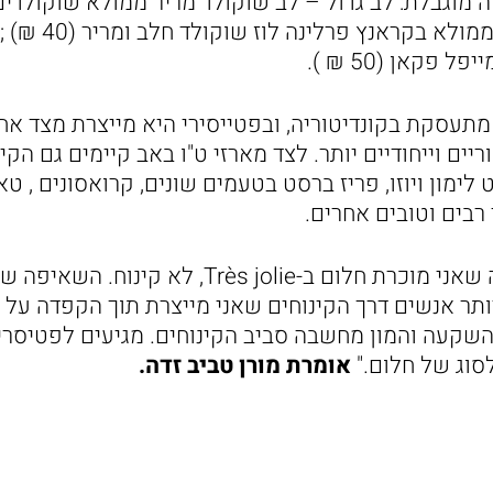
250 ₪); לב אישי –
 פקאן (50 ₪ ).
מורן מתעסקת בקונדיטוריה, ובפטייסירי היא מייצרת מצד א
יים וייחודיים יותר. לצד מארזי ט"ו באב קיימים גם הקי
ט לימון ויוזו, פריז ברסט בטעמים שונים, קרואסונים , 
 רבים וטובים אחרים.
"אני כל הזמן מדגישה שאני מוכרת חלום ב-Très jolie,
תר אנשים דרך הקינוחים שאני מייצרת תוך הקפדה על א
השקעה והמון מחשבה סביב הקינוחים. מגיעים לפטיסרי
לסוג של חלום."
אומרת מורן טביב זדה.