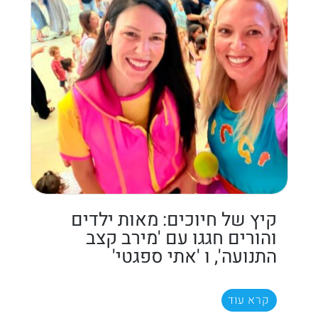
קיץ של חיוכים: מאות ילדים
והורים חגגו עם 'מירב קצב
התנועה', ו 'אתי ספגטי'
קרא עוד