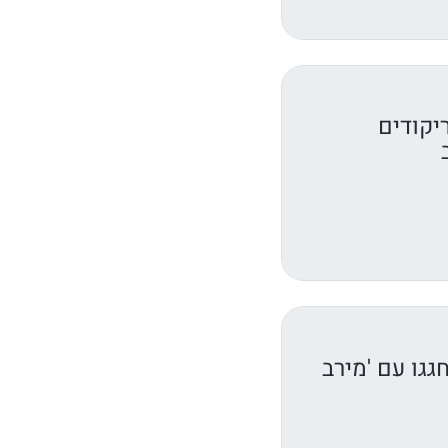
יקודים
גגו עם 'מירב