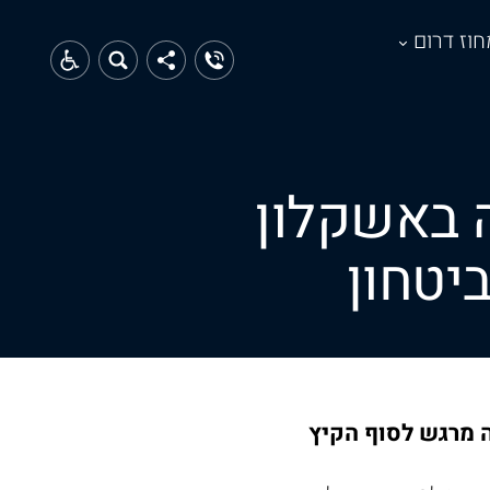
חוז דרום
 באשקלון
יטחון