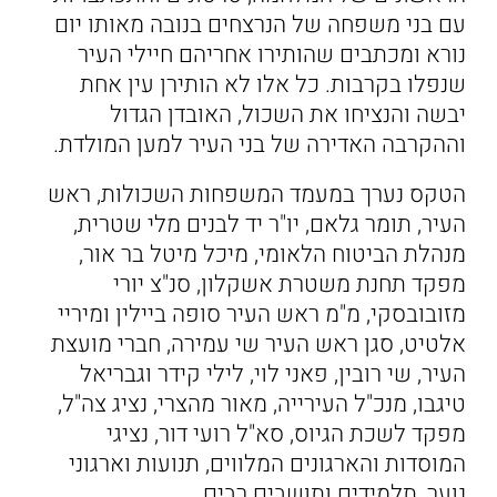
עם בני משפחה של הנרצחים בנובה מאותו יום
נורא ומכתבים שהותירו אחריהם חיילי העיר
שנפלו בקרבות. כל אלו לא הותירן עין אחת
יבשה והנציחו את השכול, האובדן הגדול
וההקרבה האדירה של בני העיר למען המולדת.
הטקס נערך במעמד המשפחות השכולות, ראש
העיר, תומר גלאם, יו"ר יד לבנים מלי שטרית,
מנהלת הביטוח הלאומי, מיכל מיטל בר אור,
מפקד תחנת משטרת אשקלון, סנ"צ יורי
מזובובסקי, מ"מ ראש העיר סופה ביילין ומיריי
אלטיט, סגן ראש העיר שי עמירה, חברי מועצת
העיר, שי רובין, פאני לוי, לילי קידר וגבריאל
טיגבו, מנכ"ל העירייה, מאור מהצרי, נציג צה"ל,
מפקד לשכת הגיוס, סא"ל רועי דור, נציגי
המוסדות והארגונים המלווים, תנועות וארגוני
נוער, תלמידים ותושבים רבים.