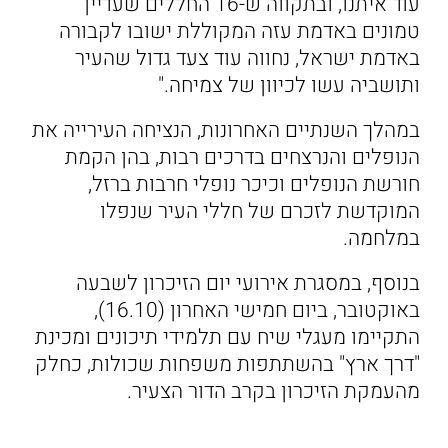
עוד איתנו, ובתקווה ש-16 החללים שעדיין
טמונים באדמת עזה המקוללת ישובו לקבורה
באדמת ישראל, נחווה עוד צעד גדול שהעיר
ותושביה עשו לכיוון של צמיחה."
במהלך השנתיים האחרונות, הנציחה העירייה את
הנופלים והנרצחים בדרכים רבות, בהן הקמת
חורשת הנופלים וכיכר נופלי חרבות ברזל,
המוקדשת לזכרם של חללי העיר שנפלו
במלחמה.
בנוסף, במסגרת אירועי יום הזיכרון לשבעה
באוקטובר, ביום חמישי האחרון (16.10),
התקיימו מעגלי שיח עם תלמידי תיכונים ומכינת
"דרך ארץ" בהשתתפות משפחות שכולות, כחלק
מהעמקת הזיכרון בקרב הדור הצעיר.