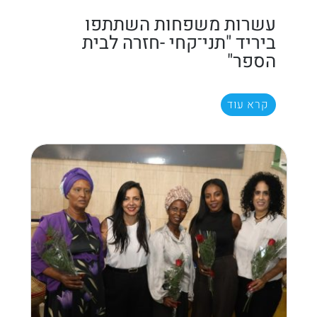
עשרות משפחות השתתפו
ביריד "תני־קחי -חזרה לבית
הספר"
קרא עוד