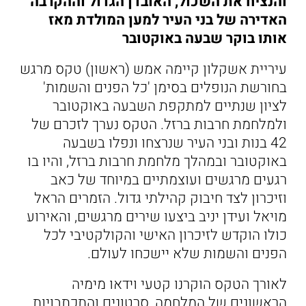
והנציח את השכול, האובדן הגדול וההקרבה
האדירה של בני העיר למען המולדת מאז
אותו בוקר שבעה באוקטובר
עיריית אשקלון קיימה אמש (ראשון) טקס מרגש
בחורשת הנופלים בסימן 'כל הפנים והשמות'
לציון שנתיים למתקפת השבעה באוקטובר
ולמלחמת חרבות ברזל. הטקס נערך לזכרם של
42 בנות ובני העיר שנרצחו ונפלו בשבעה
באוקטובר ובמהלך מלחמת חרבות ברזל, והיו בו
רגעים מרגשים ועוצמתיים במיוחד של כאב
וזיכרון לצד חיבוק קהילתי גדול. הזמרים הראל
מויאל ועידן יניב ביצעו שירים מרגשים, והאירוע
כולו הוקדש לזיכרון האישי והקולקטיבי לכל
הפנים והשמות שלא יישכחו לעולם.
לאורך הטקס הוקרנו קטעי וידאו מימיה
הראשונים של המלחמה, סרטונים והתכתבויות