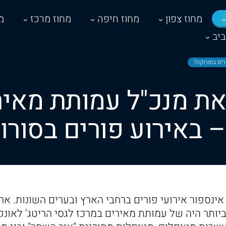
מחוז צפון
מחוז חיפה
מחוז מרכז
מ
יב
רים בסורוקה?
את מנכ"ל עמותת מאירי
 – באירוע פורים בסורו
אינספור אירועי פורים ברחבי הארץ ובערים השונות. אח
יותר היה של עמותת מאירים במרכז לגסי הריטג' לאונקו