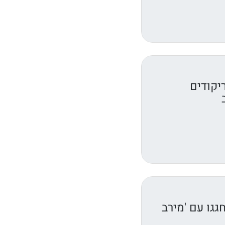
יקודים
גגו עם 'מירב