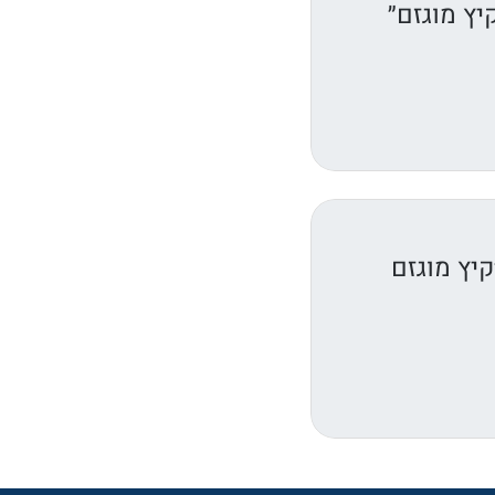
יץ מוגזם״
יץ מוגזם