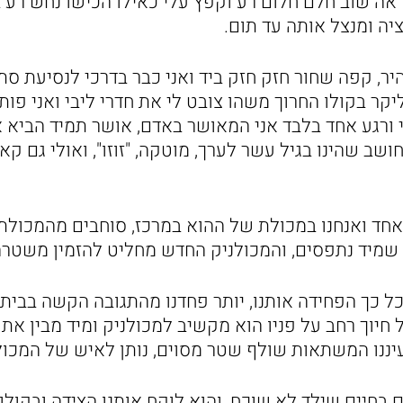
ה שוב חלם חלום רע וקפץ עלי כאילו הכישו נחש רע במ
יה ומנצל אותה עד תום.
ר, קפה שחור חזק חזק ביד ואני כבר בדרכי לנסיעת סתם 
יקר בקולו החרוך משהו צובט לי את חדרי ליבי ואני פותח
 ורגע אחד בלבד אני המאושר באדם, אושר תמיד הביא 
חושב שהינו בגיל עשר לערך, מוטקה, "זוזו", ואולי גם ק
חד ואנחנו במכולת של ההוא במרכז, סוחבים מהמכולת 
 שמיד נתפסים, והמכולניק החדש מחליט להזמין משטרה
כך הפחידה אותנו, יותר פחדנו מהתגובה הקשה בבית,
 חיוך רחב על פניו הוא מקשיב למכולניק ומיד מבין את 
יננו המשתאות שולף שטר מסוים, נותן לאיש של המכולת
ם בחיים שילד לא שוכח, והוא לוקח אותנו הצידה ובקו