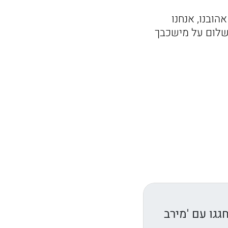
הובנו, אנחנו
בשלום על מישכבך
גגו עם 'מירב