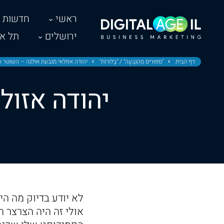
ראשי
חדשות
ירושלים
תל אב
דף הבית
"סִפּוּרִים מֵהַגִּבְעָה" / "בָּלֹוֹרוֹת"
יהודה אזולאי מגבעת אולגה – השוטר 
יהודה אזול
לא יודע בדיוק מה הי
אולי זה היה הצרצר 