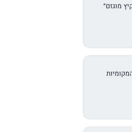
יץ מוגזם״
המקומיות