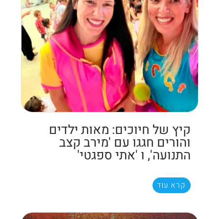
קיץ של חיוכים: מאות ילדים
והורים חגגו עם 'מירב קצב
התנועה', ו 'אתי ספגטי'
קרא עוד