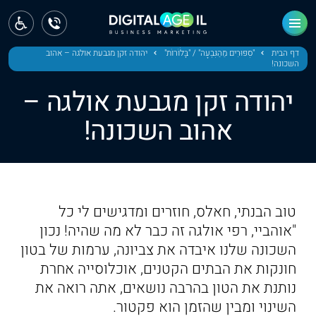
ראשי
חדשות
דף הבית
"סִפּוּרִים מֵהַגִּבְעָה" / "בָּלֹוֹרוֹת"
יהודה זקן מגבעת אולגה – אהוב
השכונה!
מחוז צפון
יהודה זקן מגבעת אולגה –
מחוז חיפה
אהוב השכונה!
מחוז מרכז
מחוז דרום
טוב הבנתי, חאלס, חוזרים ומדגישים לי כל
ירושלים
"אוהביי, רפי אולגה זה כבר לא מה שהיה! נכון
השכונה שלנו איבדה את צביונה, ערמות של בטון
תל אביב
חונקות את הבתים הקטנים, אוכלוסייה אחרת
נותנת את הטון בהרבה נושאים, אתה רואה את
השינוי ומבין שהזמן הוא פקטור.