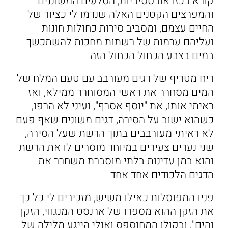
קורא בכזו אובססיביות, הסלעים המשוננים
והמפרצים הקטנים האלה שנדמו לי כציור של
החיים עצמם, ומסביב סירות כחולות חונות
ועליהם ערמות של רשתות מחכות להשתכשך
במים בצבע הכחול הכחול הזה
ריח מטריף של דגים מעורבב עם טעם המלח של
המים מסחרר את ראשי המסוחרר ממילא, ואז
ראיתי אותו, את "יוסף אסרף", ועיני לא הרפו,
כשהוא ישוב על הסירה, דגים משונים שאף פעם
לא ראיתי מעורבבים בתוך הרשת שעל הסירה,
שני נערים צעירים במיוחד מוסרים לו את הרשת
והוא במן עדינות בלתי מוסברת משחרר את
הדגים הלכודים אחד אחד
פניו המפוסלות כאילו משיש, מזכירים לי כל כך
את הזקן ההוא מספרו של ארנסט המנגווי, הזקן
והים", ובקולו המחוספס ואולי הייגע מלילה של