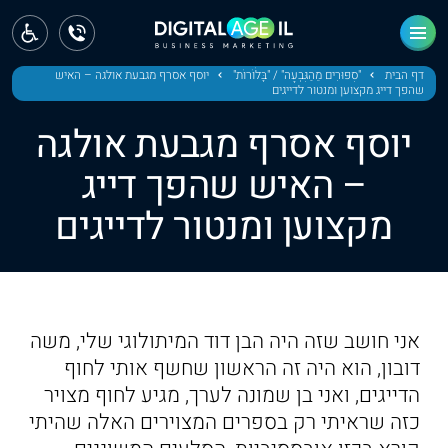
ראשי
חדשות
דף הבית
"סִפּוּרִים מֵהַגִּבְעָה" / "בָּלֹוֹרוֹת"
יוסף אסרף מגבעת אולגה – האיש
שהפך דייג מקצוען ומנטור לדייגים
מחוז צפון
יוסף אסרף מגבעת אולגה
מחוז חיפה
– האיש שהפך דייג
מקצוען ומנטור לדייגים
מחוז מרכז
מחוז דרום
ירושלים
אני חושב שזה היה הבן דוד המיתולוגי שלי, משה
תל אביב
דובון, הוא היה זה הראשון שחשף אותי לחוף
הדייגים, ואני בן שמונה לערך, מגיע לחוף מצויר
כזה שראיתי רק בספרים המצוירים האלה שהיתי