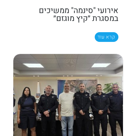
אירועי "סינמה" ממשיכים
במסגרת ״קיץ מוגזם״
קרא עוד