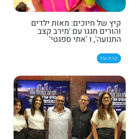
קיץ של חיוכים: מאות ילדים
והורים חגגו עם 'מירב קצב
התנועה', ו 'אתי ספגטי'
קרא עוד