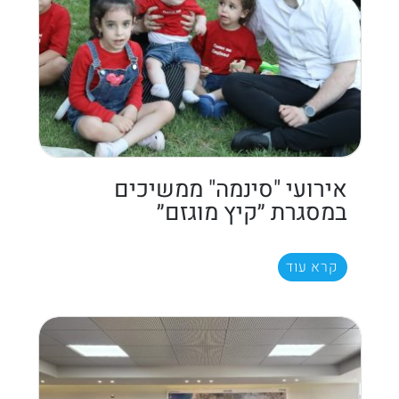
אירועי "סינמה" ממשיכים
במסגרת ״קיץ מוגזם״
קרא עוד