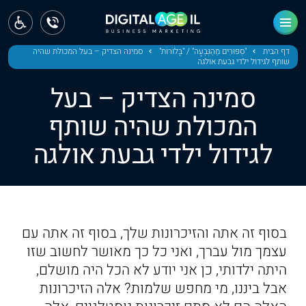
ראשי
חדשות
דף הבית
"סִפּוּרִים מֵהַגִּבְעָה" / "בָּלֹוֹרוֹת"
סמינה הצדיק – בעל המכולת שהיה
שותף לגידול ילדי גבעת אולגה
מחוז צפון
סמינה הצדיק – בעל
מחוז חיפה
המכולת שהיה שותף
לגידול ילדי גבעת אולגה
מחוז מרכז
מחוז דרום
ירושלים
בסוף זה אתה והזיכרונות שלך, בסוף זה אתה עם
תל אביב
עצמך מול עברך, ואני כל כך מאושר לחשוב שזו
היתה ילדותי, כן אני יודע לא הכל היה מושלם,
אבל ביננו, מי מחפש שלמות? אלה הזיכרונות