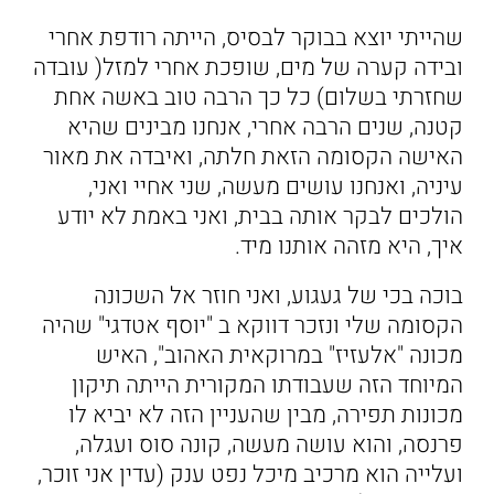
שהייתי יוצא בבוקר לבסיס, הייתה רודפת אחרי
ובידה קערה של מים, שופכת אחרי למזל( עובדה
שחזרתי בשלום) כל כך הרבה טוב באשה אחת
קטנה, שנים הרבה אחרי, אנחנו מבינים שהיא
האישה הקסומה הזאת חלתה, ואיבדה את מאור
עיניה, ואנחנו עושים מעשה, שני אחיי ואני,
הולכים לבקר אותה בבית, ואני באמת לא יודע
איך, היא מזהה אותנו מיד.
בוכה בכי של געגוע, ואני חוזר אל השכונה
הקסומה שלי ונזכר דווקא ב "יוסף אטדגי" שהיה
מכונה "אלעזיז" במרוקאית האהוב", האיש
המיוחד הזה שעבודתו המקורית הייתה תיקון
מכונות תפירה, מבין שהעניין הזה לא יביא לו
פרנסה, והוא עושה מעשה, קונה סוס ועגלה,
ועלייה הוא מרכיב מיכל נפט ענק (עדין אני זוכר,