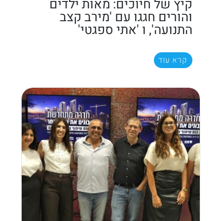
קיץ של חיוכים: מאות ילדים
והורים חגגו עם 'מירב קצב
התנועה', ו 'אתי ספגטי'
קרא עוד