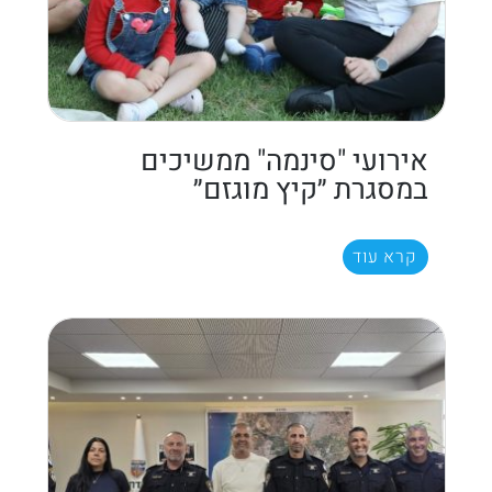
אירועי "סינמה" ממשיכים
במסגרת ״קיץ מוגזם״
קרא עוד