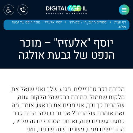
ראשי
חדשות
דף הבית
"סִפּוּרִים מֵהַגִּבְעָה" / "בָּלֹוֹרוֹת"
יוסף "אלעזיז" – מוכר הנפט של גבעת
אולגה
מחוז צפון
יוסף "אלעזיז" – מוכר
מחוז חיפה
הנפט של גבעת אולגה
מחוז מרכז
מחוז דרום
מכירת רכב טרוויילית, מגיע שלב ואני שואל את
ירושלים
הלקוח שממול, כתובת בבקשה? הלקוח עונה,
שלהבית כך וכך, אני מרים את הראש, אומר, מה
תל אביב
זאת אומרת שלהבית? אני גר בשלהי הבית כבר
כמעט עשרים שנה, ואנחנו מסתכלים זה על זה,
מתביישים מעט, עשרים שנה שכנים, ואני